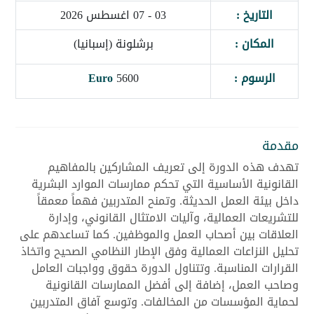
التاريخ :
03 - 07 اغسطس 2026
المكان :
برشلونة (إسبانيا)
الرسوم :
5600
Euro
مقدمة
تهدف هذه الدورة إلى تعريف المشاركين بالمفاهيم
القانونية الأساسية التي تحكم ممارسات الموارد البشرية
داخل بيئة العمل الحديثة. وتمنح المتدربين فهماً معمقاً
للتشريعات العمالية، وآليات الامتثال القانوني، وإدارة
العلاقات بين أصحاب العمل والموظفين. كما تساعدهم على
تحليل النزاعات العمالية وفق الإطار النظامي الصحيح واتخاذ
القرارات المناسبة. وتتناول الدورة حقوق وواجبات العامل
وصاحب العمل، إضافة إلى أفضل الممارسات القانونية
لحماية المؤسسات من المخالفات. وتوسع آفاق المتدربين