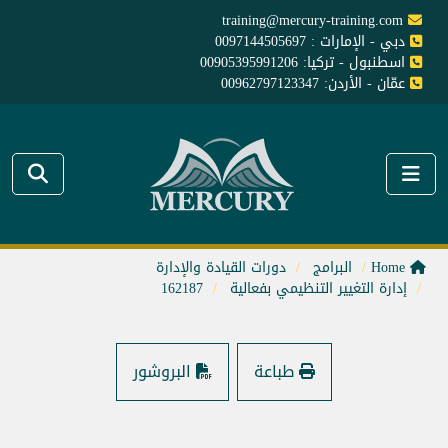
training@mercury-training.com
دبي - الإمارات : 0097144505697
اسطنبول - تركيا: 00905395991206
عمّان - الأردن: 00962797123347
Home
البرامج
دورات القيادة والإدارة
إدارة التغيير التنظيمي بفعالية
162187
طباعة
البروشور