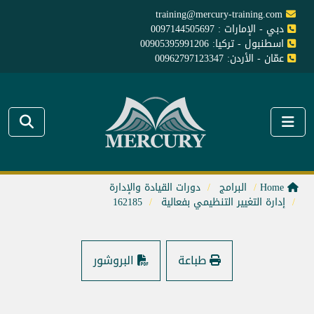
training@mercury-training.com
دبي - الإمارات : 0097144505697
اسطنبول - تركيا: 00905395991206
عمّان - الأردن: 00962797123347
Home
البرامج
دورات القيادة والإدارة
إدارة التغيير التنظيمي بفعالية
162185
طباعة
البروشور