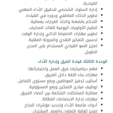
القيادية.
إدارة السلوك الشخصي لتحقيق الأداء المهني.
تطوير الذكاء العاطفي ودوره في القيادة.
التحكم بالضغط واتخاذ القرارات بفعالية.
تنظيم الأولويات اليومية للقائد المحترف.
تطوير مهارات الانضباط الذاتي وإدارة الوقت.
تحسين التفكير النقدي والمرونة العقلية.
تعزيز النمو القيادي المستدام على المدى
الطويل.
الوحدة الثالثة: قيادة الفرق وإدارة الأداء
فهم ديناميكيات فرق العمل واحتياجاتها.
مهارات بناء الثقة داخل الفريق.
أساليب تحفيز الموظفين ورفع مستوى التفاعل.
توظيف مبادئ التمكين ورفع المسؤولية.
معالجة المشكلات الشائعة بين أعضاء الفريق.
مهارات إدارة الاجتماعات الفعّالة.
أدوات متابعة الأداء وتحديد مؤشرات النجاح.
تعزيز ثقافة التعاون والعمل المشترك.