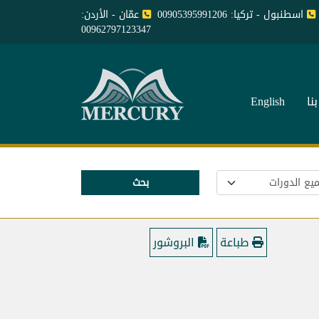
اسطنبول - تركيا: 00905395991206
عمّان - الأردن:
00962797123347
نا
English
بحث
طباعة
البروشور