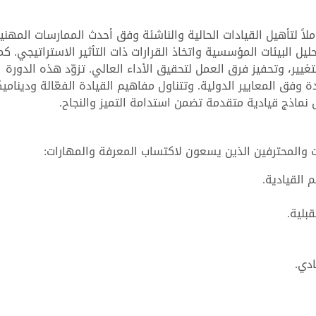
ملاً لتأهيل القيادات الحالية والناشئة وفق أحدث الممارسات المهنية
ل البيئات المؤسسية واتخاذ القرارات ذات التأثير الاستراتيجي. كم
لتغيير، وتحفيز فرق العمل لتحقيق الأداء العالي. تزوّد هذه الدورة
ة وفق المعايير الدولية. وتتناول مفاهيم القيادة الفعّالة ودينامي
نماذج قيادية متقدمة تضمن استدامة التميز والنجاح.
 والمحترفين الذين يسعون لاكتساب المعرفة والمهارات:
 القيادية.
بلية.
ادي.