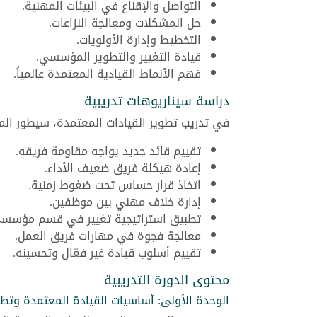
التواصل والإقناع في البيئات المهنية.
حل المشكلات ومعالجة النزاعات.
التخطيط وإدارة الأولويات.
قيادة التغيير والتطوير المؤسسي.
فهم الأنماط القيادية المعتمدة عالمياً.
دراسة سيناريوهات تدريبية
في تدريب تطوير القيادات المعتمدة، سيطور المش
تقييم قائد جديد يواجه مقاومة فريقه.
إعادة هيكلة فريق ضعيف الأداء.
اتخاذ قرار حساس تحت ضغوط زمنية.
إدارة خلاف مهني بين موظفين.
تطبيق استراتيجية تغيير في قسم مؤسس
معالجة فجوة في مهارات فريق العمل.
تقييم أسلوب قيادة غير فعّال وتحسينه.
محتوى الدورة التدريبية
الوحدة الأولى: أساسيات القيادة المعتمدة وتط