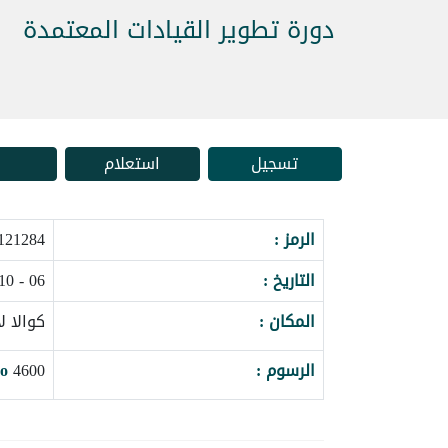
دورة تطوير القيادات المعتمدة
تسجيل
استعلام
الرمز :
121284_162088
التاريخ :
06 - 10 سبتمبر 2026
المكان :
كوالا لا
الرسوم :
4600
o