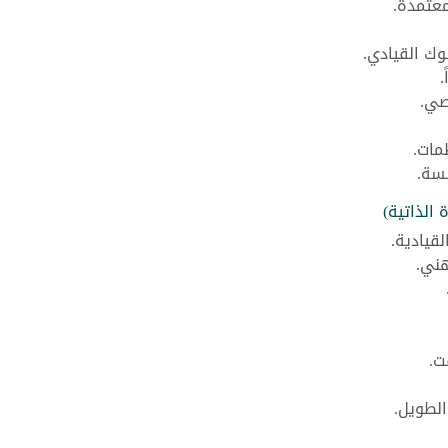
معتمدة.
وك القيادي.
.
صي.
مات.
سسة.
 الذاتية)
قيادية.
هني.
ت.
الطويل.