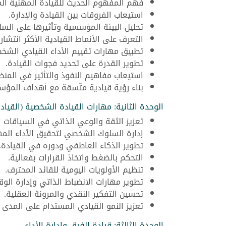
فهم المفهوم الحديث للقيادة المهنية ال
استيعاب الفروقات بين القيادة والإدارة.
تحليل البيئة المؤسسية وتأثيرها على السل
التعرف على الأنماط القيادية الأكثر انتشاراً
تطبيق مهارات تقييم الأداء القيادي الشخ
تطوير القدرة على تحديد فجوات القيادة.
استيعاب مفاهيم النفوذ والتأثير في المنظ
بناء رؤية قيادية متّسقة مع أهداف المؤ
الوحدة الثانية: مهارات القيادة الشخصية (القيادة
تعزيز الثقة والوعي الذاتي في السياقات ال
إدارة السلوك الشخصي لتحقيق الأداء الم
تطوير الذكاء العاطفي ودوره في القيادة.
التحكم بالضغط واتخاذ القرارات بفعالية.
تنظيم الأولويات اليومية للقائد المحترف.
تطوير مهارات الانضباط الذاتي وإدارة الوق
تحسين التفكير النقدي والمرونة العقلية.
تعزيز النمو القيادي المستدام على المدى 
الوحدة الثالثة: قيادة الفرق وإدارة الأداء