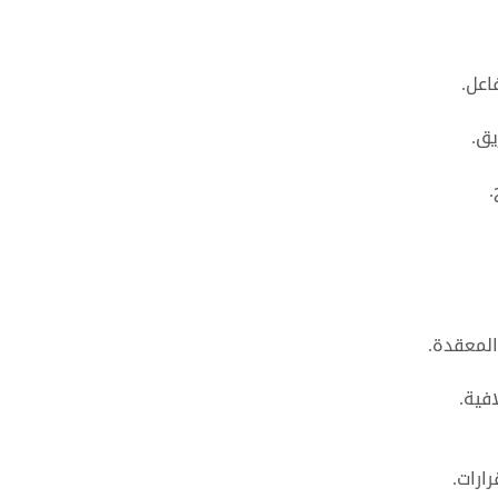
اعل.
يق.
.
المعقدة.
فية.
ارات.