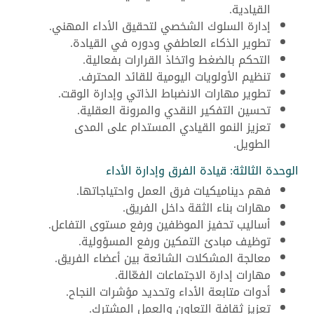
القيادية.
إدارة السلوك الشخصي لتحقيق الأداء المهني.
تطوير الذكاء العاطفي ودوره في القيادة.
التحكم بالضغط واتخاذ القرارات بفعالية.
تنظيم الأولويات اليومية للقائد المحترف.
تطوير مهارات الانضباط الذاتي وإدارة الوقت.
تحسين التفكير النقدي والمرونة العقلية.
تعزيز النمو القيادي المستدام على المدى
الطويل.
الوحدة الثالثة: قيادة الفرق وإدارة الأداء
فهم ديناميكيات فرق العمل واحتياجاتها.
مهارات بناء الثقة داخل الفريق.
أساليب تحفيز الموظفين ورفع مستوى التفاعل.
توظيف مبادئ التمكين ورفع المسؤولية.
معالجة المشكلات الشائعة بين أعضاء الفريق.
مهارات إدارة الاجتماعات الفعّالة.
أدوات متابعة الأداء وتحديد مؤشرات النجاح.
تعزيز ثقافة التعاون والعمل المشترك.