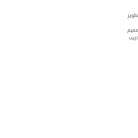
طوير
صميم
ريب