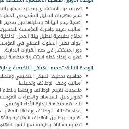
الوحدة الأولى: مفاهيم الاستشارة المتقدمة في 
تعريف دور الاستشاري وتحديد مسؤولياته 
شرح منهجيات التحليل التشخيصي للعمليا
أهمية جمع البيانات وتحليلها قبل تقديم ال
أساليب تقييم جاهزية المؤسسة للتحسين.
نماذج تطبيقية لتحليل بيئة العمل الداخلية.
أدوات تحليل السلوك المهني في المؤسس
دور المستشار في دعم القرارات الإدارية.
خطوات إعداد خطة استشارية متكاملة للم
الوحدة الثانية: تصميم الهياكل التنظيمية وإدار
مفاهيم تخطيط الهيكل التنظيمي ومتطلبا
أساليب وصف الوظائف وتحليلها.
منهجيات تقييم الوظائف وربطها بالنظام ال
تطوير دليل السياسات والإجراءات المؤسسي
بناء نظم متكاملة لإدارة الأداء الوظيفي.
إعداد متطلبات الوظائف وربطها بالمهارات.
أهمية الربط بين الأهداف الوظيفية والأ
تصميم مسارات وظيفية تعزز النمو المهني