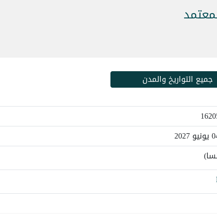
لمعتمد
جميع التواريخ والمدن
سا)