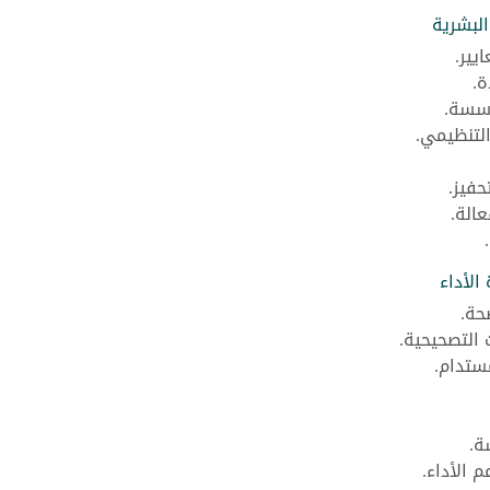
البشرية
يير.
ة.
ؤسسة.
التنظيمي.
حفيز.
عالة.
الأداء
حة.
 التصحيحية.
ستدام.
ة.
 الأداء.