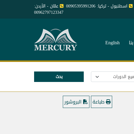
اسطنبول - تركيا: 00905395991206
عمّان - الأردن:
00962797123347
نا
English
بحث
طباعة
البروشور