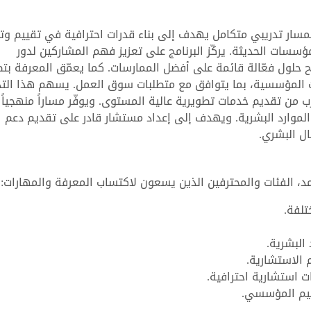
مسار تدريبي متكامل يهدف إلى بناء قدرات احترافية في تقييم وت
مؤسسات الحديثة. يركّز البرنامج على تعزيز فهم المشاركين لدور
ح حلول فعّالة قائمة على أفضل الممارسات. كما يعمّق المعرفة بت
ت المؤسسية، بما يتوافق مع متطلبات سوق العمل. يسهم هذا التد
ب من تقديم خدمات تطويرية عالية المستوى. ويوفّر مساراً منهجياً
الموارد البشرية. ويهدف إلى إعداد مستشار قادر على تقديم دعم
ل البشري.
، الفئات والمحترفين الذين يسعون لاكتساب المعرفة والمهارات:
تلفة.
 البشرية.
 الاستشارية.
 استشارية احترافية.
ظيم المؤسسي.