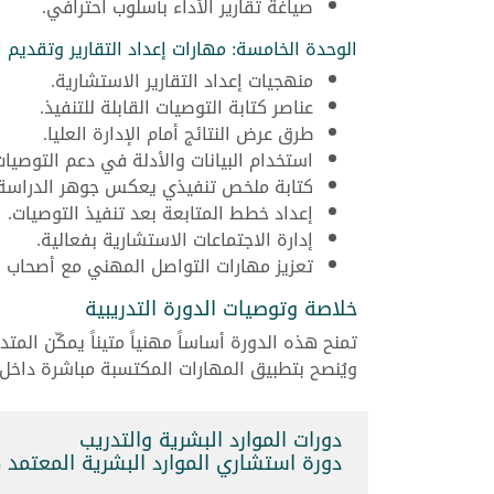
صياغة تقارير الأداء بأسلوب احترافي.
الوحدة الخامسة: مهارات إعداد التقارير وتقديم 
منهجيات إعداد التقارير الاستشارية.
عناصر كتابة التوصيات القابلة للتنفيذ.
طرق عرض النتائج أمام الإدارة العليا.
استخدام البيانات والأدلة في دعم التوصيات
كتابة ملخص تنفيذي يعكس جوهر الدراسة.
إعداد خطط المتابعة بعد تنفيذ التوصيات.
إدارة الاجتماعات الاستشارية بفعالية.
تعزيز مهارات التواصل المهني مع أصحاب ا
خلاصة وتوصيات الدورة التدريبية
تمنح هذه الدورة أساساً مهنياً متيناً يمكّن الم
ويُنصح بتطبيق المهارات المكتسبة مباشرة داخل 
دورات الموارد البشرية والتدريب
دورة استشاري الموارد البشرية المعتمد (121283_162050)