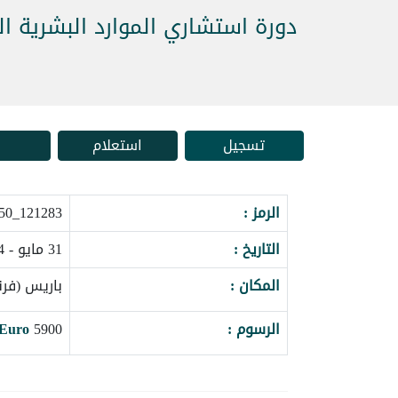
دورة استشاري الموارد البشرية ا
تسجيل
استعلام
الرمز :
121283_162050
التاريخ :
31 مايو - 04 يونيو 2027
المكان :
باريس (فرن
الرسوم :
5900
Euro