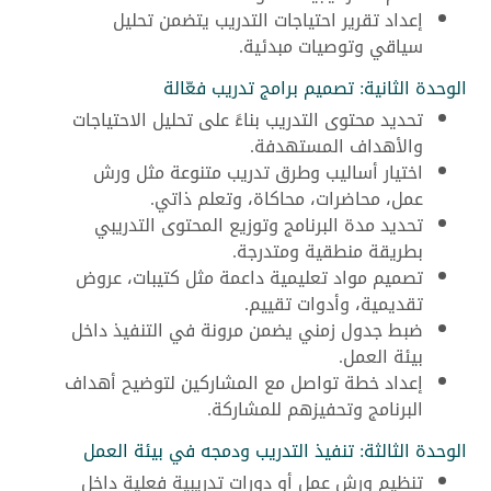
إعداد تقرير احتياجات التدريب يتضمن تحليل
سياقي وتوصيات مبدئية.
الوحدة الثانية: تصميم برامج تدريب فعّالة
تحديد محتوى التدريب بناءً على تحليل الاحتياجات
والأهداف المستهدفة.
اختيار أساليب وطرق تدريب متنوعة مثل ورش
عمل، محاضرات، محاكاة، وتعلم ذاتي.
تحديد مدة البرنامج وتوزيع المحتوى التدريبي
بطريقة منطقية ومتدرجة.
تصميم مواد تعليمية داعمة مثل كتيبات، عروض
تقديمية، وأدوات تقييم.
ضبط جدول زمني يضمن مرونة في التنفيذ داخل
بيئة العمل.
إعداد خطة تواصل مع المشاركين لتوضيح أهداف
البرنامج وتحفيزهم للمشاركة.
الوحدة الثالثة: تنفيذ التدريب ودمجه في بيئة العمل
تنظيم ورش عمل أو دورات تدريبية فعلية داخل