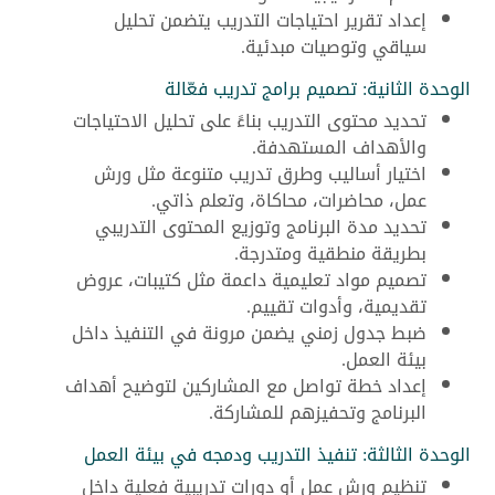
إعداد تقرير احتياجات التدريب يتضمن تحليل
سياقي وتوصيات مبدئية.
الوحدة الثانية: تصميم برامج تدريب فعّالة
تحديد محتوى التدريب بناءً على تحليل الاحتياجات
والأهداف المستهدفة.
اختيار أساليب وطرق تدريب متنوعة مثل ورش
عمل، محاضرات، محاكاة، وتعلم ذاتي.
تحديد مدة البرنامج وتوزيع المحتوى التدريبي
بطريقة منطقية ومتدرجة.
تصميم مواد تعليمية داعمة مثل كتيبات، عروض
تقديمية، وأدوات تقييم.
ضبط جدول زمني يضمن مرونة في التنفيذ داخل
بيئة العمل.
إعداد خطة تواصل مع المشاركين لتوضيح أهداف
البرنامج وتحفيزهم للمشاركة.
الوحدة الثالثة: تنفيذ التدريب ودمجه في بيئة العمل
تنظيم ورش عمل أو دورات تدريبية فعلية داخل