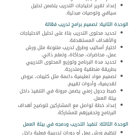
إعداد تقرير احتياجات التدريب يتضمن تحليل
سياقي وتوصيات مبدئية.
الوحدة الثانية: تصميم برامج تدريب فعّالة
تحديد محتوى التدريب بناءً على تحليل الاحتياجات
والأهداف المستهدفة.
اختيار أساليب وطرق تدريب متنوعة مثل ورش
عمل، محاضرات، محاكاة، وتعلم ذاتي.
تحديد مدة البرنامج وتوزيع المحتوى التدريبي
بطريقة منطقية ومتدرجة.
تصميم مواد تعليمية داعمة مثل كتيبات، عروض
تقديمية، وأدوات تقييم.
ضبط جدول زمني يضمن مرونة في التنفيذ داخل
بيئة العمل.
إعداد خطة تواصل مع المشاركين لتوضيح أهداف
البرنامج وتحفيزهم للمشاركة.
الوحدة الثالثة: تنفيذ التدريب ودمجه في بيئة العمل
تنظيم ورش عمل أو دورات تدريبية فعلية داخل