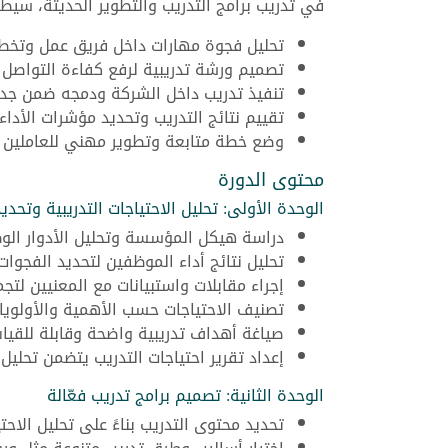
في تدريب برامج التدريب والتطوير الحديثة، سيطو
تحليل فجوة مهارات داخل فريق عمل وتخطي
تصميم ورشة تدريبية لرفع كفاءة التواص
تنفيذ تدريب داخل الشركة ودمجه ضمن جد
تقييم نتائج التدريب وتحديد مؤشرات الأداء ا
وضع خطة متابعة وتطوير مهني للعاملين بع
محتوى الدورة
الوحدة الأولى: تحليل الاحتياجات التدريبية وتحدي
دراسة هيكل المؤسسة وتحليل الأدوار الوظ
تحليل نتائج أداء الموظفين لتحديد الفجوات
إجراء مقابلات واستبيانات مع المعنيين لتجم
تصنيف الاحتياجات حسب الأهمية والأولوي
صياغة أهداف تدريبية واضحة وقابلة للقيا
إعداد تقرير احتياجات التدريب يتضمن تحلي
الوحدة الثانية: تصميم برامج تدريب فعّالة
تحديد محتوى التدريب بناءً على تحليل الا