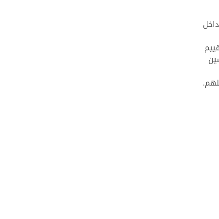
داخل
قييم
ين
لهم.