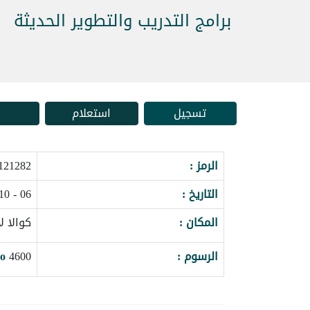
برامج التدريب والتطوير الحديثة
تسجيل
استعلام
الرمز :
121282_162002
التاريخ :
06 - 10 سبتمبر 2026
المكان :
كوالا لا
الرسوم :
4600
o