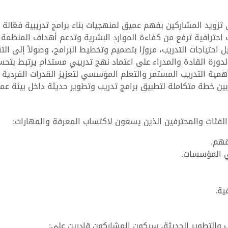
 تزويد المشاركين بفهم عميق لمنهجيات بناء برامج تدريبية فعّالة 
 احترافية ترفع من كفاءة الموارد البشرية وتدعم أهداف المنظمة
 احتياجات التدريب، مرورًا بتصميم وتخطيط البرامج، وصولاً إلى الت
لدورة القادة والمدراء على اعتماد نهج تدريبي مستدام يرتبط بتحس
همية التدريب المستمر والتعلم المؤسسي لتعزيز القدرات الفردية
ين خطة متكاملة لتطبيق برامج تدريب وتطوير حديثة داخل بيئة عم
الفئات والمحترفين الذين يسعون لاكتساب المعرفة والمهارات:
قهم.
ي المؤسسات.
ية.
ب والتطوير الحديثة، سيكون المشاركون قادرين على: