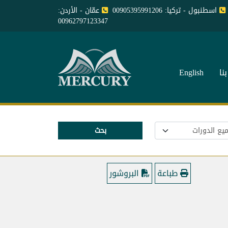
اسطنبول - تركيا: 00905395991206
عمّان - الأردن:
00962797123347
نا
English
بحث
طباعة
البروشور