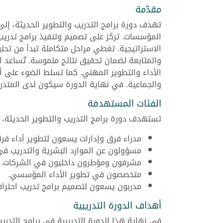
مقدّمة
تهدف دورة برامج التدريب والتطوير الحديثة، إلى
المؤسسات. تركز على تصميم وتنفيذ برامج تدريب
الاستراتيجية. تغطي مراحل متكاملة تبدأ من تحليل
والمتابعة لضمان تحقيق نتائج ملموسة. تُساعد ا
الأداء والتطوير المهني. كما تسلط الضوء على أ
والجماعية. في نهاية الدورة سيكون لدى المتدرب
الفئات المستهدفة
تستهدف دورة برامج التدريب والتطوير الحديثة، 
مدراء فرق وإدارات يسعون لتطوير أداء فر
مسؤولون عن الموارد البشرية والتدريب ف
مشرفون ومؤطرون داخليون في الشركات.
متخصصون في تطوير الأداء المؤسسي.
مدربون يسعون لتصميم برامج تدريب احتراف
أهداف الدورة التدريبية
في نهاية هذا الدورة التدريبية في برامج التدري