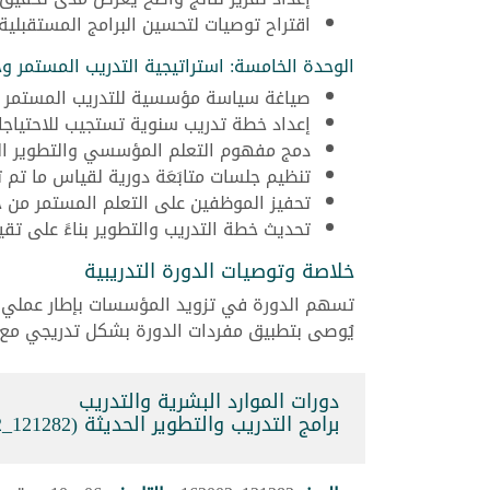
اقتراح توصيات لتحسين البرامج المستقبلية ب
الوحدة الخامسة: استراتيجية التدريب المستمر و
صياغة سياسة مؤسسية للتدريب المستمر وال
إعداد خطة تدريب سنوية تستجيب للاحتياجا
دمج مفهوم التعلم المؤسسي والتطوير ال
تنظيم جلسات متابَعَة دورية لقياس ما تم 
تحفيز الموظفين على التعلم المستمر من خ
تحديث خطة التدريب والتطوير بناءً على تقي
خلاصة وتوصيات الدورة التدريبية
تسهم الدورة في تزويد المؤسسات بإطار عملي 
يُوصى بتطبيق مفردات الدورة بشكل تدريجي مع م
دورات الموارد البشرية والتدريب
برامج التدريب والتطوير الحديثة (121282_162002)