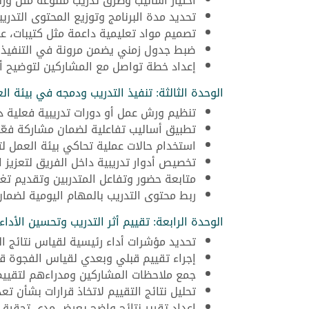
اختيار أساليب وطرق تدريب متنوعة مثل ور
تحديد مدة البرنامج وتوزيع المحتوى التدر
تصميم مواد تعليمية داعمة مثل كتيبات، ع
ضبط جدول زمني يضمن مرونة في التنفيذ د
إعداد خطة تواصل مع المشاركين لتوضيح أه
الوحدة الثالثة: تنفيذ التدريب ودمجه في بيئة ال
تنظيم ورش عمل أو دورات تدريبية فعلية دا
تطبيق أساليب تفاعلية لضمان مشاركة فعّا
استخدام حالات عملية تحاكي بيئة العمل ل
تخصيص أدوار تدريبية داخل الفريق لتعزيز ا
متابعة حضور وتفاعل المتدربين وتقديم تغ
ربط محتوى التدريب بالمهام اليومية لضمان
الوحدة الرابعة: تقييم أثر التدريب وتحسين الأداء
تحديد مؤشرات أداء رئيسية لقياس نتائج الت
إجراء تقييم قبلي وبعدي لقياس الفجوة قب
جمع ملاحظات المشاركين ومدراءهم لتقييم ف
تحليل نتائج التقييم لاتخاذ قرارات بشأن تع
إعداد تقرير نتائج واضح يعرض مدى تحقيق 