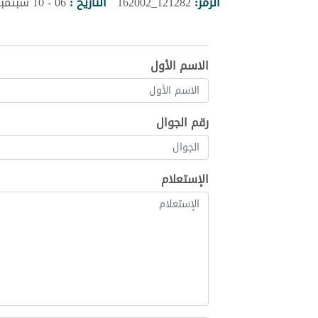
الرمز:
121282_162002
التاريخ :
06 - 10 سبتمبر 2026
الاسم الأول
رقم الجوال
الإستعلام