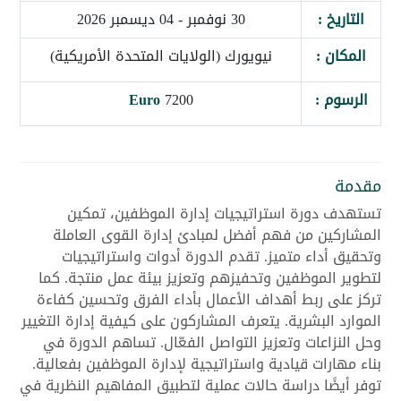
التاريخ :
30 نوفمبر - 04 ديسمبر 2026
المكان :
نيويورك (الولايات المتحدة الأمريكية)
الرسوم :
7200
Euro
مقدمة
تستهدف دورة استراتيجيات إدارة الموظفين، تمكين
المشاركين من فهم أفضل لمبادئ إدارة القوى العاملة
وتحقيق أداء متميز. تقدم الدورة أدوات واستراتيجيات
لتطوير الموظفين وتحفيزهم وتعزيز بيئة عمل منتجة. كما
تركز على ربط أهداف الأعمال بأداء الفرق وتحسين كفاءة
الموارد البشرية. يتعرف المشاركون على كيفية إدارة التغيير
وحل النزاعات وتعزيز التواصل الفعّال. تساهم الدورة في
بناء مهارات قيادية واستراتيجية لإدارة الموظفين بفعالية.
توفر أيضًا دراسة حالات عملية لتطبيق المفاهيم النظرية في