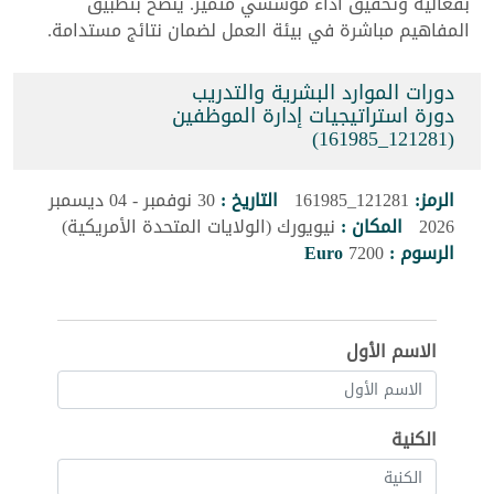
بفعالية وتحقيق أداء مؤسسي متميز. ينصح بتطبيق
المفاهيم مباشرة في بيئة العمل لضمان نتائج مستدامة.
دورات الموارد البشرية والتدريب
دورة استراتيجيات إدارة الموظفين
(121281_161985)
الرمز:
121281_161985
التاريخ :
30 نوفمبر - 04 ديسمبر
2026
المكان :
نيويورك (الولايات المتحدة الأمريكية)
الرسوم :
7200
Euro
الاسم الأول
الكنية