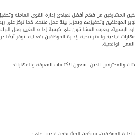
كين المشاركين من فهم أفضل لمبادئ إدارة القوى العاملة وتحقي
طوير الموظفين وتحفيزهم وتعزيز بيئة عمل منتجة. كما تركز على رب
د البشرية. يتعرف المشاركون على كيفية إدارة التغيير وحل النزاع
هارات قيادية واستراتيجية لإدارة الموظفين بفعالية. توفر أيضًا در
لعمل الواقعية.
ئات والمحترفين الذين يسعون لاكتساب المعرفة والمهارات:
ت إدارة الموظفين، سيكون المشاركون قادرين على: