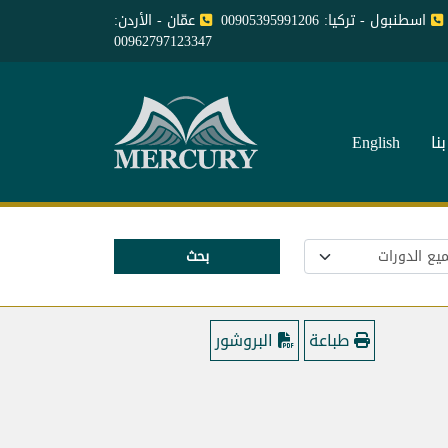
اسطنبول - تركيا: 00905395991206
عمّان - الأردن:
00962797123347
نا
English
بحث
طباعة
البروشور