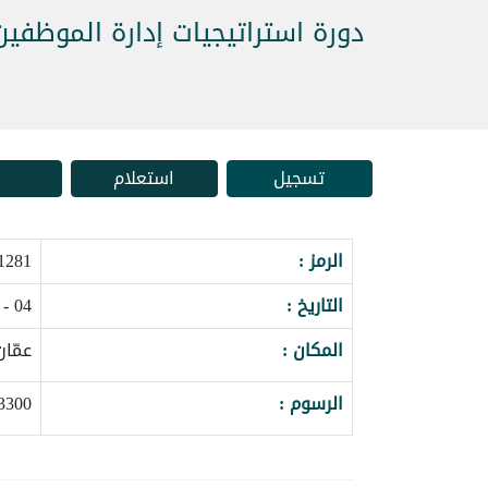
دورة استراتيجيات إدارة الموظفين
تسجيل
استعلام
الرمز :
1_161950
التاريخ :
04 - 08 ابريل 2027
المكان :
عمّان
الرسوم :
3300