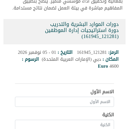
بفعالية وتحقيق أداء مؤسسي متميز. ينصح بتطبيق
المفاهيم مباشرة في بيئة العمل لضمان نتائج مستدامة.
دورات الموارد البشرية والتدريب
دورة استراتيجيات إدارة الموظفين
(121281_161945)
الرمز:
121281_161945
التاريخ :
01 - 05 نوفمبر 2026
المكان :
دبي (الإمارات العربية المتحدة)
الرسوم :
Euro
4600
الاسم الأول
الكنية