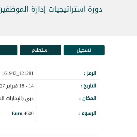
دورة استراتيجيات إدارة الموظفين
تسجيل
استعلام
الرمز :
121281_161943
التاريخ :
14 - 18 فبراير 2027
المكان :
دبي (الإمارات الع
الرسوم :
4600
Euro