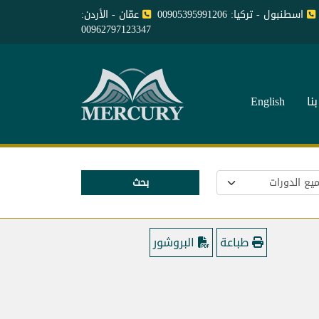
اسطنبول - تركيا: 00905395991206
عمّان - الأردن:
00962797123347
نا
English
بحث
طباعة
البروشور