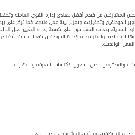
كين المشاركين من فهم أفضل لمبادئ إدارة القوى العاملة وتحقي
طوير الموظفين وتحفيزهم وتعزيز بيئة عمل منتجة. كما تركز على رب
د البشرية. يتعرف المشاركون على كيفية إدارة التغيير وحل النزاع
هارات قيادية واستراتيجية لإدارة الموظفين بفعالية. توفر أيضًا در
لعمل الواقعية.
ئات والمحترفين الذين يسعون لاكتساب المعرفة والمهارات:
ت إدارة الموظفين، سيكون المشاركون قادرين على: