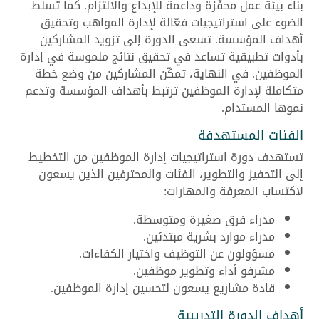
بناء بيئة عمل محفّزة وداعمة للإبداع والالتزام. كما تسلّط
الضوء على استراتيجيات فعّالة لإدارة المواهب وتحقيق
أهداف المؤسسة. تسعى الدورة إلى تزويد المشاركين
بأدوات تطبيقية تساعد في تحقيق نتائج ملموسة في إدارة
الموظفين. في النهاية، تمكّن المشاركين من وضع خطة
متكاملة لإدارة الموظفين ترتبط بأهداف المؤسسة وتدعم
نموها المستدام.
الفئات المستهدفة
تستهدف دورة استراتيجيات إدارة الموظفين من التخطيط
إلى التحفيز والتطوير، الفئات والمحترفين الذين يسعون
لاكتساب المعرفة والمهارات:
مدراء فرق صغيرة ومتوسطة.
مدراء موارد بشرية مبتدئين.
مسؤولون عن التوظيف واختيار الكفاءات.
مشرفو أداء وتطوير موظفين.
قادة مشاريع يسعون لتحسين إدارة الموظفين.
أهداف الدورة التدريبية