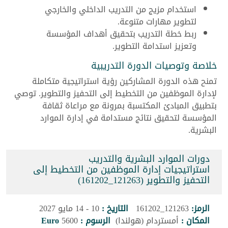
استخدام مزيج من التدريب الداخلي والخارجي
لتطوير مهارات متنوعة.
ربط خطة التدريب بتحقيق أهداف المؤسسة
وتعزيز استدامة التطوير.
خلاصة وتوصيات الدورة التدريبية
تمنح هذه الدورة المشاركين رؤية استراتيجية متكاملة
لإدارة الموظفين من التخطيط إلى التحفيز والتطوير. توصي
بتطبيق المبادئ المكتسبة بمرونة مع مراعاة ثقافة
المؤسسة لتحقيق نتائج مستدامة في إدارة الموارد
البشرية.
دورات الموارد البشرية والتدريب
استراتيجيات إدارة الموظفين من التخطيط إلى
التحفيز والتطوير (121263_161202)
الرمز:
121263_161202
التاريخ :
10 - 14 مايو 2027
المكان :
أمستردام (هولندا)
الرسوم :
5600
Euro