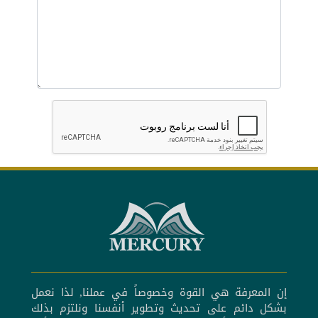
إن المعرفة هي القوة وخصوصاً في عملنا, لذا نعمل
بشكل دائم على تحديث وتطوير أنفسنا ونلتزم بذلك