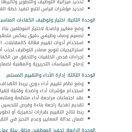
تحديد ميزانية التوظيف والتطوير وتأثيرها ع
تحديد مؤشرات قياس لتتبع تنفيذ خطة القو
الوحدة الثانية: اختيار وتوظيف الكفاءات المناسب
وضع معايير واضحة لاختيار الموظفين بناءً 
تصميم وصف وظيفي دقيق يعكس متطلبات 
استخدام أدوات تقييم فعّالة كالمقابلات، ا
استراتيجيات تنويع مصادر التوظيف لجذب أ
إجراءات فحص الخلفيات والتحقق من الكفاء
إدماج السياسات التحريرية والمهنية لضمان ع
الوحدة الثالثة: إدارة الأداء والتقييم المستمر
وضع نظام تقييم أداء دوري يربط الأهداف
استخدام مؤشرات أداء واضحة وقابلة للقي
عقد اجتماعات مراجعة أداء منتظمة ومتابع
تقديم تغذية راجعة بناءة وفرص للتحسين 
ربط نتائج التقييم بقرارات تحفيزية أو تطو
ضمان عدالة المعايير وعدم التحيز في التقي
الوحدة الرابعة: تحفيز الموظفين وخلق بيئة عمل 