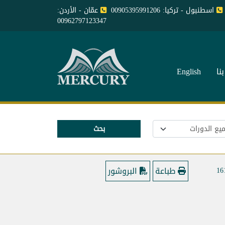
اسطنبول - تركيا: 00905395991206
عمّان - الأردن:
00962797123347
نا
English
بحث
طباعة
البروشور
16