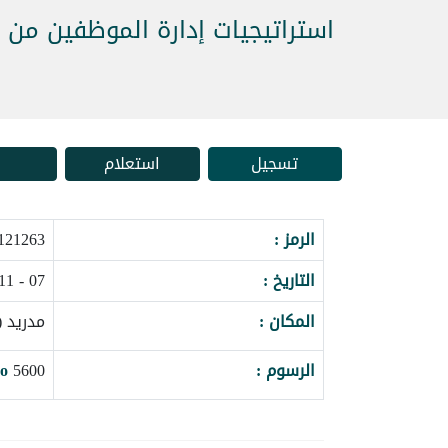
استراتيجيات إدارة الموظفين من ا
تسجيل
استعلام
الرمز :
121263_161201
التاريخ :
07 - 11 سبتمبر 2026
المكان :
مدريد (
الرسوم :
5600
o