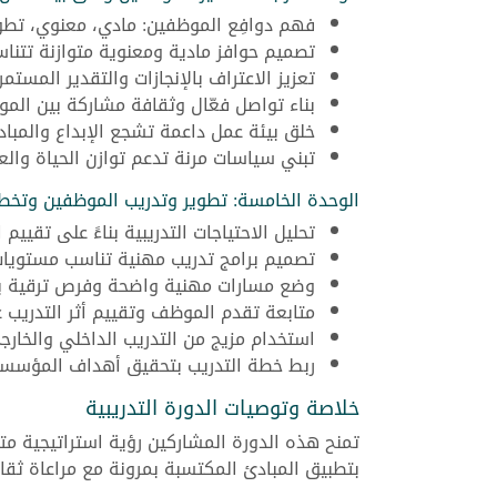
فهم دوافِع الموظفين: مادي، معنوي، تط
تصميم حوافز مادية ومعنوية متوازنة تتن
تعزيز الاعتراف بالإنجازات والتقدير المستمر.
بناء تواصل فعّال وثقافة مشاركة بين المو
خلق بيئة عمل داعمة تشجع الإبداع والمبادر
تبني سياسات مرنة تدعم توازن الحياة والع
الوحدة الخامسة: تطوير وتدريب الموظفين وتخط
تحليل الاحتياجات التدريبية بناءً على تقييم 
تصميم برامج تدريب مهنية تناسب مستويات
وضع مسارات مهنية واضحة وفرص ترقية بنا
متابعة تقدم الموظف وتقييم أثر التدريب عل
استخدام مزيج من التدريب الداخلي والخارج
ربط خطة التدريب بتحقيق أهداف المؤسسة 
خلاصة وتوصيات الدورة التدريبية
تمنح هذه الدورة المشاركين رؤية استراتيجية مت
بتطبيق المبادئ المكتسبة بمرونة مع مراعاة ثقا