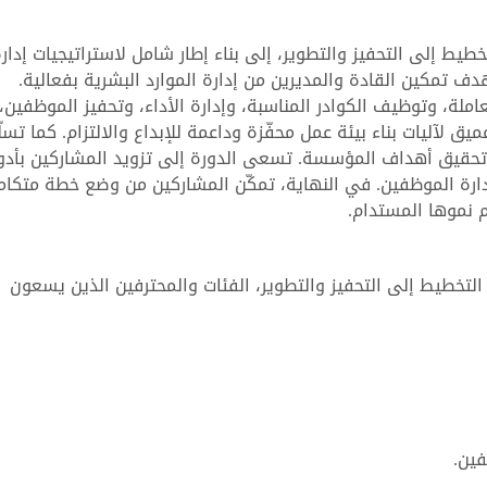
طيط إلى التحفيز والتطوير، إلى بناء إطار شامل لاستراتيجيات إدار
ف تمكين القادة والمديرين من إدارة الموارد البشرية بفعالية.
لة، وتوظيف الكوادر المناسبة، وإدارة الأداء، وتحفيز الموظفين،
يق لآليات بناء بيئة عمل محفّزة وداعمة للإبداع والالتزام. كما تسل
 وتحقيق أهداف المؤسسة. تسعى الدورة إلى تزويد المشاركين بأدو
رة الموظفين. في النهاية، تمكّن المشاركين من وضع خطة متكام
 نموها المستدام.
لتخطيط إلى التحفيز والتطوير، الفئات والمحترفين الذين يسعون
ين.