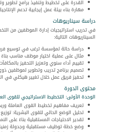
القدرة على تخطيط وتنفيذ برامج تطوير وت
مهارة بناء بيئة عمل إيجابية تدعم الإنتاجية
دراسة سيناريوهات
في تدريب استراتيجيات إدارة الموظفين من التخ
السيناريوهات التالية:
دراسة حالة لمؤسسة ترغب في توسيع فريق
مثال على عملية اختيار موظف مناسب بناءً
تقييم أداء سنوي وتعزيز التحفيز بالمكافآت
تصميم برنامج تدريب وتطوير لموظفين ذوي
تحفيز فريق عمل خلال تغيير هيكلي في ا
محتوى الدورة
الوحدة الأولى: التخطيط الاستراتيجي للقوى العا
تعريف مفاهيم تخطيط القوى العاملة ورب
تحليل الوضع الحالي للقوى البشرية: توزيع ا
تقدير الاحتياجات المستقبلية بناءً على الن
وضع خطة توظيف مستقبلية وجدولة زمنية لت