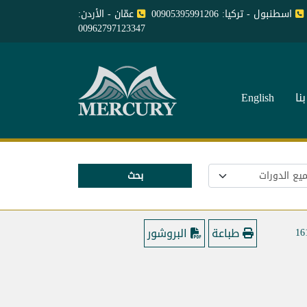
اسطنبول - تركيا: 00905395991206
عمّان - الأردن:
00962797123347
نا
English
بحث
طباعة
البروشور
16