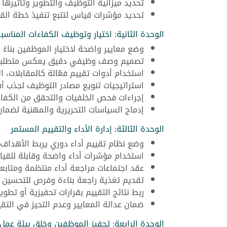
تحديد ميزانية التوظيف والتطوير وتأثيرها ع
تحديد مؤشرات قياس لتتبع تنفيذ خطة القو
الوحدة الثانية: اختيار وتوظيف الكفاءات المناسب
وضع معايير واضحة لاختيار الموظفين بناءً 
تصميم وصف وظيفي دقيق يعكس متطلبات 
استخدام أدوات تقييم فعّالة كالمقابلات، ا
استراتيجيات تنويع مصادر التوظيف لجذب أ
إجراءات فحص الخلفيات والتحقق من الكفاء
إدماج السياسات التحريرية والمهنية لضمان ع
الوحدة الثالثة: إدارة الأداء والتقييم المستمر
وضع نظام تقييم أداء دوري يربط الأهداف
استخدام مؤشرات أداء واضحة وقابلة للقي
عقد اجتماعات مراجعة أداء منتظمة ومتابع
تقديم تغذية راجعة بناءة وفرص للتحسين 
ربط نتائج التقييم بقرارات تحفيزية أو تطو
ضمان عدالة المعايير وعدم التحيز في التقي
الوحدة الرابعة: تحفيز الموظفين وخلق بيئة عمل 