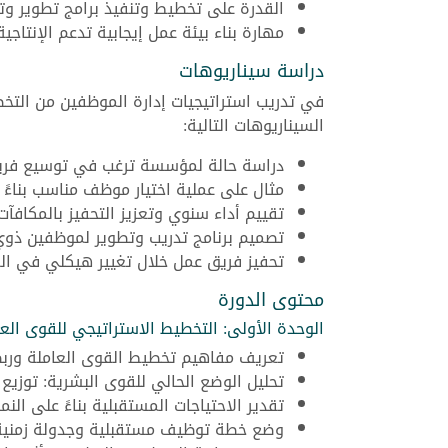
القدرة على تخطيط وتنفيذ برامج تطوير وت
مهارة بناء بيئة عمل إيجابية تدعم الإنتاجية
دراسة سيناريوهات
في تدريب استراتيجيات إدارة الموظفين من التخ
السيناريوهات التالية:
دراسة حالة لمؤسسة ترغب في توسيع فريق
مثال على عملية اختيار موظف مناسب بناءً
تقييم أداء سنوي وتعزيز التحفيز بالمكافآت
تصميم برنامج تدريب وتطوير لموظفين ذوي
تحفيز فريق عمل خلال تغيير هيكلي في ا
محتوى الدورة
الوحدة الأولى: التخطيط الاستراتيجي للقوى العا
تعريف مفاهيم تخطيط القوى العاملة ورب
تحليل الوضع الحالي للقوى البشرية: توزيع ا
تقدير الاحتياجات المستقبلية بناءً على الن
وضع خطة توظيف مستقبلية وجدولة زمنية لت