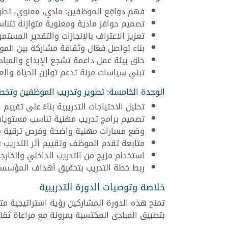
فهم دوافِع الموظفين: مادي، معنوي، تط
تصميم حوافز مادية ومعنوية متوازنة تتن
تعزيز الاعتراف بالإنجازات والتقدير المستمر.
بناء تواصل فعّال وثقافة مشاركة بين المو
خلق بيئة عمل داعمة تشجع الإبداع والمبادر
تبني سياسات مرنة تدعم توازن الحياة والع
الوحدة الخامسة: تطوير وتدريب الموظفين وتخط
تحليل الاحتياجات التدريبية بناءً على تقييم 
تصميم برامج تدريب مهنية تناسب مستويات
وضع مسارات مهنية واضحة وفرص ترقية بنا
متابعة تقدم الموظف وتقييم أثر التدريب عل
استخدام مزيج من التدريب الداخلي والخارج
ربط خطة التدريب بتحقيق أهداف المؤسسة 
خلاصة وتوصيات الدورة التدريبية
تمنح هذه الدورة المشاركين رؤية استراتيجية مت
بتطبيق المبادئ المكتسبة بمرونة مع مراعاة ثقا