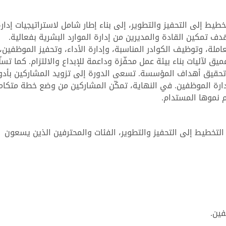
طيط إلى التحفيز والتطوير، إلى بناء إطار شامل لاستراتيجيات إدار
ف تمكين القادة والمديرين من إدارة الموارد البشرية بفعالية.
لة، وتوظيف الكوادر المناسبة، وإدارة الأداء، وتحفيز الموظفين،
يق لآليات بناء بيئة عمل محفّزة وداعمة للإبداع والالتزام. كما تسل
 وتحقيق أهداف المؤسسة. تسعى الدورة إلى تزويد المشاركين بأدو
رة الموظفين. في النهاية، تمكّن المشاركين من وضع خطة متكام
 نموها المستدام.
لتخطيط إلى التحفيز والتطوير، الفئات والمحترفين الذين يسعون
ين.