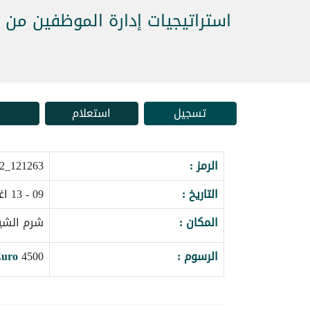
استراتيجيات إدارة الموظفين من ا
تسجيل
استعلام
الرمز :
121263_161182
التاريخ :
09 - 13 اغسطس 2026
المكان :
شرم الشي
الرسوم :
4500
uro