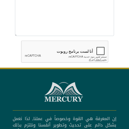
إن المعرفة هي القوة وخصوصاً في عملنا, لذا نعمل
بشكل دائم على تحديث وتطوير أنفسنا ونلتزم بذلك