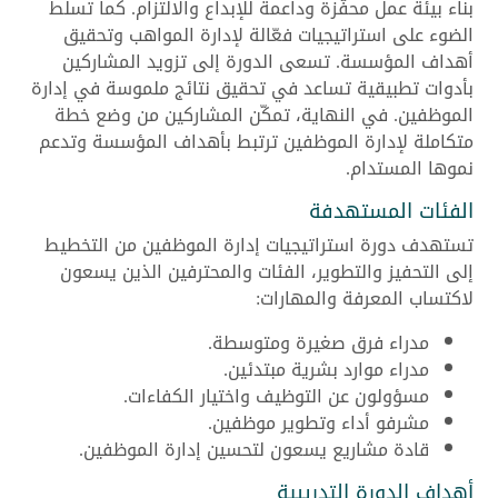
بناء بيئة عمل محفّزة وداعمة للإبداع والالتزام. كما تسلّط
الضوء على استراتيجيات فعّالة لإدارة المواهب وتحقيق
أهداف المؤسسة. تسعى الدورة إلى تزويد المشاركين
بأدوات تطبيقية تساعد في تحقيق نتائج ملموسة في إدارة
الموظفين. في النهاية، تمكّن المشاركين من وضع خطة
متكاملة لإدارة الموظفين ترتبط بأهداف المؤسسة وتدعم
نموها المستدام.
الفئات المستهدفة
تستهدف دورة استراتيجيات إدارة الموظفين من التخطيط
إلى التحفيز والتطوير، الفئات والمحترفين الذين يسعون
لاكتساب المعرفة والمهارات:
مدراء فرق صغيرة ومتوسطة.
مدراء موارد بشرية مبتدئين.
مسؤولون عن التوظيف واختيار الكفاءات.
مشرفو أداء وتطوير موظفين.
قادة مشاريع يسعون لتحسين إدارة الموظفين.
أهداف الدورة التدريبية