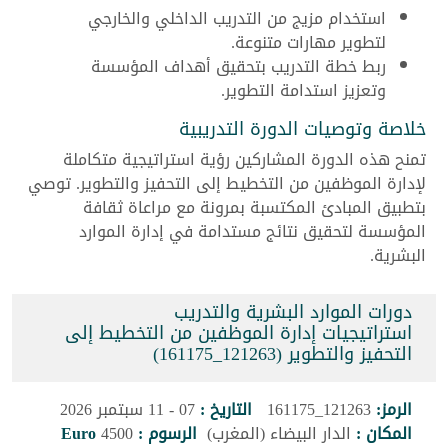
استخدام مزيج من التدريب الداخلي والخارجي
لتطوير مهارات متنوعة.
ربط خطة التدريب بتحقيق أهداف المؤسسة
وتعزيز استدامة التطوير.
خلاصة وتوصيات الدورة التدريبية
تمنح هذه الدورة المشاركين رؤية استراتيجية متكاملة
لإدارة الموظفين من التخطيط إلى التحفيز والتطوير. توصي
بتطبيق المبادئ المكتسبة بمرونة مع مراعاة ثقافة
المؤسسة لتحقيق نتائج مستدامة في إدارة الموارد
البشرية.
دورات الموارد البشرية والتدريب
استراتيجيات إدارة الموظفين من التخطيط إلى
التحفيز والتطوير (121263_161175)
الرمز:
121263_161175
التاريخ :
07 - 11 سبتمبر 2026
المكان :
الدار البيضاء (المغرب)
الرسوم :
4500
Euro