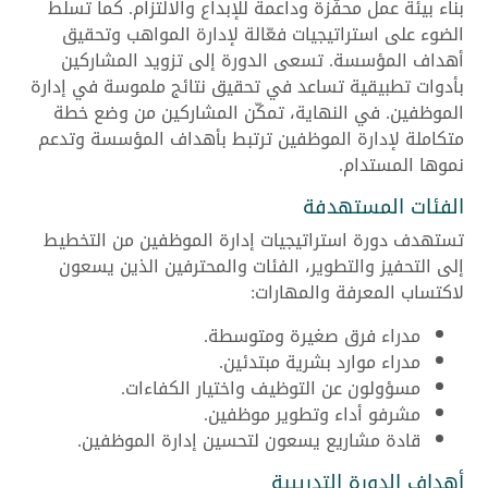
بناء بيئة عمل محفّزة وداعمة للإبداع والالتزام. كما تسلّط
الضوء على استراتيجيات فعّالة لإدارة المواهب وتحقيق
أهداف المؤسسة. تسعى الدورة إلى تزويد المشاركين
بأدوات تطبيقية تساعد في تحقيق نتائج ملموسة في إدارة
الموظفين. في النهاية، تمكّن المشاركين من وضع خطة
متكاملة لإدارة الموظفين ترتبط بأهداف المؤسسة وتدعم
نموها المستدام.
الفئات المستهدفة
تستهدف دورة استراتيجيات إدارة الموظفين من التخطيط
إلى التحفيز والتطوير، الفئات والمحترفين الذين يسعون
لاكتساب المعرفة والمهارات:
مدراء فرق صغيرة ومتوسطة.
مدراء موارد بشرية مبتدئين.
مسؤولون عن التوظيف واختيار الكفاءات.
مشرفو أداء وتطوير موظفين.
قادة مشاريع يسعون لتحسين إدارة الموظفين.
أهداف الدورة التدريبية