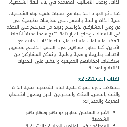
الذات، وأحدث الأساليب المعتمدة في بناء الثقة الشخصية.
كما تركز الدورة التدريبية في تقنيات علمية لبناء الشخصية،
تنمية الذات والثقة بالنفس، على ممارسات تطبيقية تعزز
من وعي المشاركين بذواتهم وتزيد من قدرتهم على التحكم
في الانفعالات وصنع القرار بثقة. تتيح فهماً عميقاً لأنماط
التفكير والسلوك، وتساعد على بناء علاقات إيجابية مع
الآخرين. كما تتناول مفاهيم تعزيز التحفيز الداخلي وتحقيق
الأهداف بطريقة واقعية وعلمية. وتُمكّن المشاركين من
استكشاف إمكاناتهم الحقيقية والتغلب على التحديات
الذاتية والمهنية.
الفئات المستهدفة:
تستهدف دورة تقنيات علمية لبناء الشخصية، تنمية الذات
والثقة بالنفس، الفئات والمحترفين الذين يسعون لاكتساب
المعرفة والمهارات:
الأفراد الساعون لتطوير ذواتهم ومهاراتهم
الشخصية.
الموظفون في المناصب الإدارية والإشرافية.