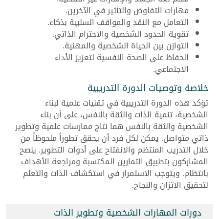
مهارات التفاوض والتأثير في الآخرين.
التعامل مع النقد والمواقف السلبية بذكاء.
تقوية الحدود الشخصية والاحترام الذاتي.
التوازن بين الحياة الشخصية والمهنية.
الحفاظ على الصحة النفسية لتعزيز الأداء
الاجتماعي.
خلاصة وتوصيات الدورة التدريبية
تؤكد هذه الدورة التدريبية في تقنيات علمية لبناء
الشخصية، تنمية الذات والثقة بالنفس، على أن بناء
الشخصية والثقة بالنفس هما نتاج ممارسات علمية وتطوير
ذاتي متواصل. يمكن لكل فرد أن يحقق تطوراً ملحوظاً من
خلال التدريب المنتظم والانفتاح على أدوات التطوير. ينصح
المشاركون بتطبيق التمارين المكتسبة ومراجعة الأهداف
بانتظام. ويتوجب الاستمرار في استكشاف الذات والتعلم
لتحقيق الاتزان والنجاح.
دورات المهارات الشخصية وتطوير الذات