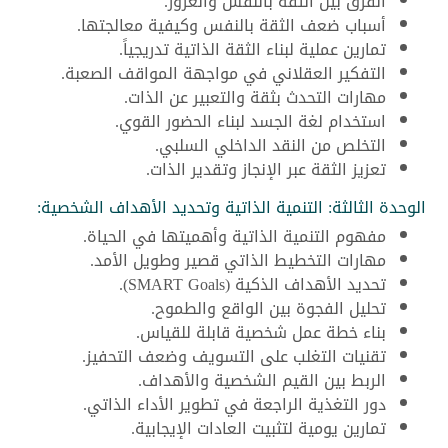
الفرق بين الثقة بالنفس والغرور.
أسباب ضعف الثقة بالنفس وكيفية معالجتها.
تمارين عملية لبناء الثقة الذاتية تدريجياً.
التفكير العقلاني في مواجهة المواقف الصعبة.
مهارات التحدث بثقة والتعبير عن الذات.
استخدام لغة الجسد لبناء الحضور القوي.
التخلص من النقد الداخلي السلبي.
تعزيز الثقة عبر الإنجاز وتقدير الذات.
الوحدة الثالثة: التنمية الذاتية وتحديد الأهداف الشخصية:
مفهوم التنمية الذاتية وأهميتها في الحياة.
مهارات التخطيط الذاتي قصير وطويل الأمد.
تحديد الأهداف الذكية (SMART Goals).
تحليل الفجوة بين الواقع والطموح.
بناء خطة عمل شخصية قابلة للقياس.
تقنيات التغلب على التسويف وضعف التحفيز.
الربط بين القيم الشخصية والأهداف.
دور التغذية الراجعة في تطوير الأداء الذاتي.
تمارين يومية لتثبيت العادات الإيجابية.