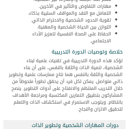
مهارات التفاوض والتأثير في الآخرين.
التعامل مع النقد والمواقف السلبية بذكاء.
تقوية الحدود الشخصية والاحترام الذاتي.
التوازن بين الحياة الشخصية والمهنية.
الحفاظ على الصحة النفسية لتعزيز الأداء
الاجتماعي.
خلاصة وتوصيات الدورة التدريبية
تؤكد هذه الدورة التدريبية في تقنيات علمية لبناء
الشخصية، تنمية الذات والثقة بالنفس، على أن بناء
الشخصية والثقة بالنفس هما نتاج ممارسات علمية وتطوير
ذاتي متواصل. يمكن لكل فرد أن يحقق تطوراً ملحوظاً من
خلال التدريب المنتظم والانفتاح على أدوات التطوير. ينصح
المشاركون بتطبيق التمارين المكتسبة ومراجعة الأهداف
بانتظام. ويتوجب الاستمرار في استكشاف الذات والتعلم
لتحقيق الاتزان والنجاح.
دورات المهارات الشخصية وتطوير الذات