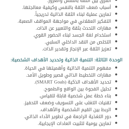
الفرق بين الثقة بالنفس والغرور.
أسباب ضعف الثقة بالنفس وكيفية معالجتها.
تمارين عملية لبناء الثقة الذاتية تدريجياً.
التفكير العقلاني في مواجهة المواقف الصعبة.
مهارات التحدث بثقة والتعبير عن الذات.
استخدام لغة الجسد لبناء الحضور القوي.
التخلص من النقد الداخلي السلبي.
تعزيز الثقة عبر الإنجاز وتقدير الذات.
الوحدة الثالثة: التنمية الذاتية وتحديد الأهداف الشخصية:
مفهوم التنمية الذاتية وأهميتها في الحياة.
مهارات التخطيط الذاتي قصير وطويل الأمد.
تحديد الأهداف الذكية (SMART Goals).
تحليل الفجوة بين الواقع والطموح.
بناء خطة عمل شخصية قابلة للقياس.
تقنيات التغلب على التسويف وضعف التحفيز.
الربط بين القيم الشخصية والأهداف.
دور التغذية الراجعة في تطوير الأداء الذاتي.
تمارين يومية لتثبيت العادات الإيجابية.