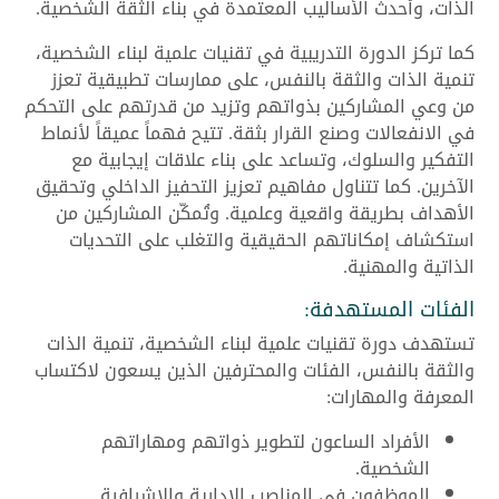
الذات، وأحدث الأساليب المعتمدة في بناء الثقة الشخصية.
كما تركز الدورة التدريبية في تقنيات علمية لبناء الشخصية،
تنمية الذات والثقة بالنفس، على ممارسات تطبيقية تعزز
من وعي المشاركين بذواتهم وتزيد من قدرتهم على التحكم
في الانفعالات وصنع القرار بثقة. تتيح فهماً عميقاً لأنماط
التفكير والسلوك، وتساعد على بناء علاقات إيجابية مع
الآخرين. كما تتناول مفاهيم تعزيز التحفيز الداخلي وتحقيق
الأهداف بطريقة واقعية وعلمية. وتُمكّن المشاركين من
استكشاف إمكاناتهم الحقيقية والتغلب على التحديات
الذاتية والمهنية.
الفئات المستهدفة:
تستهدف دورة تقنيات علمية لبناء الشخصية، تنمية الذات
والثقة بالنفس، الفئات والمحترفين الذين يسعون لاكتساب
المعرفة والمهارات:
الأفراد الساعون لتطوير ذواتهم ومهاراتهم
الشخصية.
الموظفون في المناصب الإدارية والإشرافية.