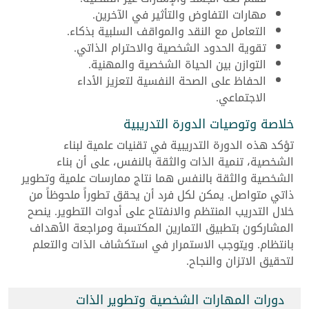
مهارات التفاوض والتأثير في الآخرين.
التعامل مع النقد والمواقف السلبية بذكاء.
تقوية الحدود الشخصية والاحترام الذاتي.
التوازن بين الحياة الشخصية والمهنية.
الحفاظ على الصحة النفسية لتعزيز الأداء
الاجتماعي.
خلاصة وتوصيات الدورة التدريبية
تؤكد هذه الدورة التدريبية في تقنيات علمية لبناء
الشخصية، تنمية الذات والثقة بالنفس، على أن بناء
الشخصية والثقة بالنفس هما نتاج ممارسات علمية وتطوير
ذاتي متواصل. يمكن لكل فرد أن يحقق تطوراً ملحوظاً من
خلال التدريب المنتظم والانفتاح على أدوات التطوير. ينصح
المشاركون بتطبيق التمارين المكتسبة ومراجعة الأهداف
بانتظام. ويتوجب الاستمرار في استكشاف الذات والتعلم
لتحقيق الاتزان والنجاح.
دورات المهارات الشخصية وتطوير الذات