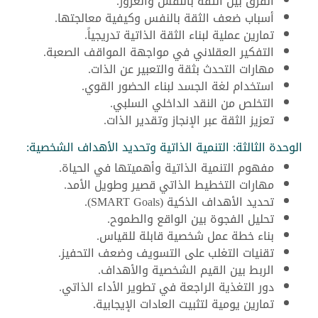
الفرق بين الثقة بالنفس والغرور.
أسباب ضعف الثقة بالنفس وكيفية معالجتها.
تمارين عملية لبناء الثقة الذاتية تدريجياً.
التفكير العقلاني في مواجهة المواقف الصعبة.
مهارات التحدث بثقة والتعبير عن الذات.
استخدام لغة الجسد لبناء الحضور القوي.
التخلص من النقد الداخلي السلبي.
تعزيز الثقة عبر الإنجاز وتقدير الذات.
الوحدة الثالثة: التنمية الذاتية وتحديد الأهداف الشخصية:
مفهوم التنمية الذاتية وأهميتها في الحياة.
مهارات التخطيط الذاتي قصير وطويل الأمد.
تحديد الأهداف الذكية (SMART Goals).
تحليل الفجوة بين الواقع والطموح.
بناء خطة عمل شخصية قابلة للقياس.
تقنيات التغلب على التسويف وضعف التحفيز.
الربط بين القيم الشخصية والأهداف.
دور التغذية الراجعة في تطوير الأداء الذاتي.
تمارين يومية لتثبيت العادات الإيجابية.