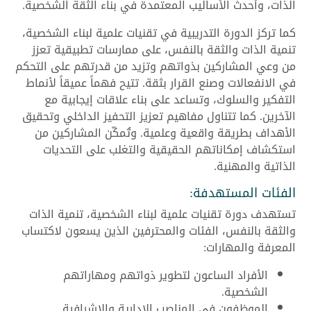
الذات، وأحدث الأساليب المعتمدة في بناء الثقة الشخصية.
كما تركز الدورة التدريبية في تقنيات علمية لبناء الشخصية،
تنمية الذات والثقة بالنفس، على ممارسات تطبيقية تعزز
من وعي المشاركين بذواتهم وتزيد من قدرتهم على التحكم
في الانفعالات وصنع القرار بثقة. تتيح فهماً عميقاً لأنماط
التفكير والسلوك، وتساعد على بناء علاقات إيجابية مع
الآخرين. كما تتناول مفاهيم تعزيز التحفيز الداخلي وتحقيق
الأهداف بطريقة واقعية وعلمية. وتُمكّن المشاركين من
استكشاف إمكاناتهم الحقيقية والتغلب على التحديات
الذاتية والمهنية.
الفئات المستهدفة:
تستهدف دورة تقنيات علمية لبناء الشخصية، تنمية الذات
والثقة بالنفس، الفئات والمحترفين الذين يسعون لاكتساب
المعرفة والمهارات:
الأفراد الساعون لتطوير ذواتهم ومهاراتهم
الشخصية.
الموظفون في المناصب الإدارية والإشرافية.