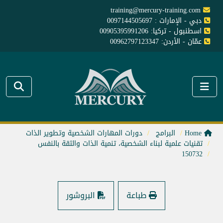
training@mercury-training.com
دبي - الإمارات : 0097144505697
اسطنبول - تركيا: 00905395991206
عمّان - الأردن: 00962797123347
Home
البرامج
دورات المهارات الشخصية وتطوير الذات
تقنيات علمية لبناء الشخصية، تنمية الذات والثقة بالنفس
150732
طباعة
البروشور