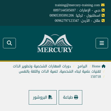
training@mercury-training.com
دبي - الإمارات : 0097144505697
اسطنبول - تركيا: 00905395991206
عمّان - الأردن: 00962797123347
Home
البرامج
دورات المهارات الشخصية وتطوير الذات
تقنيات علمية لبناء الشخصية، تنمية الذات والثقة بالنفس
150718
طباعة
البروشور