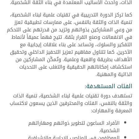
الذات، وأحدث الأساليب المعتمدة في بناء الثقة الشخصية.
كما تركز الدورة التدريبية في تقنيات علمية لبناء الشخصية،
تنمية الذات والثقة بالنفس، على ممارسات تطبيقية تعزز
من وعي المشاركين بذواتهم وتزيد من قدرتهم على التحكم
في الانفعالات وصنع القرار بثقة. تتيح فهماً عميقاً لأنماط
التفكير والسلوك، وتساعد على بناء علاقات إيجابية مع
الآخرين. كما تتناول مفاهيم تعزيز التحفيز الداخلي وتحقيق
الأهداف بطريقة واقعية وعلمية. وتُمكّن المشاركين من
استكشاف إمكاناتهم الحقيقية والتغلب على التحديات
الذاتية والمهنية.
الفئات المستهدفة:
تستهدف دورة تقنيات علمية لبناء الشخصية، تنمية الذات
والثقة بالنفس، الفئات والمحترفين الذين يسعون لاكتساب
المعرفة والمهارات:
الأفراد الساعون لتطوير ذواتهم ومهاراتهم
الشخصية.
الموظفون في المناصب الإدارية والإشرافية.