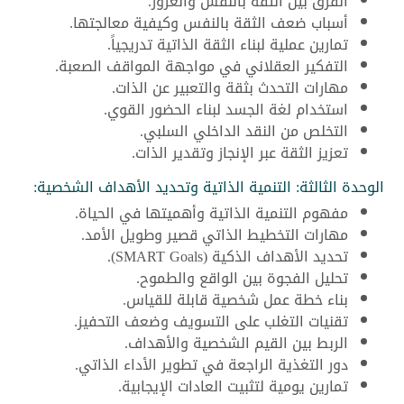
الفرق بين الثقة بالنفس والغرور.
أسباب ضعف الثقة بالنفس وكيفية معالجتها.
تمارين عملية لبناء الثقة الذاتية تدريجياً.
التفكير العقلاني في مواجهة المواقف الصعبة.
مهارات التحدث بثقة والتعبير عن الذات.
استخدام لغة الجسد لبناء الحضور القوي.
التخلص من النقد الداخلي السلبي.
تعزيز الثقة عبر الإنجاز وتقدير الذات.
الوحدة الثالثة: التنمية الذاتية وتحديد الأهداف الشخصية:
مفهوم التنمية الذاتية وأهميتها في الحياة.
مهارات التخطيط الذاتي قصير وطويل الأمد.
تحديد الأهداف الذكية (SMART Goals).
تحليل الفجوة بين الواقع والطموح.
بناء خطة عمل شخصية قابلة للقياس.
تقنيات التغلب على التسويف وضعف التحفيز.
الربط بين القيم الشخصية والأهداف.
دور التغذية الراجعة في تطوير الأداء الذاتي.
تمارين يومية لتثبيت العادات الإيجابية.