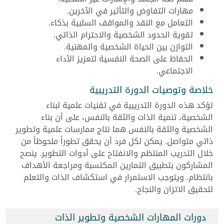
مهارات التفاوض والتأثير في الآخرين.
التعامل مع النقد والمواقف السلبية بذكاء.
تقوية الحدود الشخصية والاحترام الذاتي.
التوازن بين الحياة الشخصية والمهنية.
الحفاظ على الصحة النفسية لتعزيز الأداء
الاجتماعي.
خلاصة وتوصيات الدورة التدريبية
تؤكد هذه الدورة التدريبية في تقنيات علمية لبناء
الشخصية، تنمية الذات والثقة بالنفس، على أن بناء
الشخصية والثقة بالنفس هما نتاج ممارسات علمية وتطوير
ذاتي متواصل. يمكن لكل فرد أن يحقق تطوراً ملحوظاً من
خلال التدريب المنتظم والانفتاح على أدوات التطوير. ينصح
المشاركون بتطبيق التمارين المكتسبة ومراجعة الأهداف
بانتظام. ويتوجب الاستمرار في استكشاف الذات والتعلم
لتحقيق الاتزان والنجاح.
دورات المهارات الشخصية وتطوير الذات