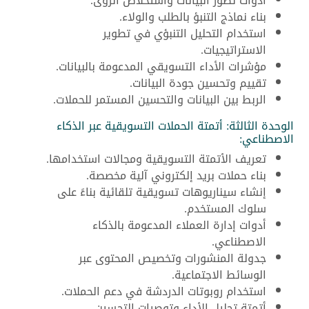
أدوات تصور البيانات واستخلاص الرؤى.
بناء نماذج التنبؤ بالطلب والولاء.
استخدام التحليل التنبؤي في تطوير
الاستراتيجيات.
مؤشرات الأداء التسويقي المدعومة بالبيانات.
تقييم وتحسين جودة البيانات.
الربط بين البيانات والتحسين المستمر للحملات.
الوحدة الثالثة: أتمتة الحملات التسويقية عبر الذكاء
الاصطناعي:
تعريف الأتمتة التسويقية ومجالات استخدامها.
بناء حملات بريد إلكتروني آلية مخصصة.
إنشاء سيناريوهات تسويقية تلقائية بناءً على
سلوك المستخدم.
أدوات إدارة العملاء المدعومة بالذكاء
الاصطناعي.
جدولة المنشورات وتخصيص المحتوى عبر
الوسائط الاجتماعية.
استخدام روبوتات الدردشة في دعم الحملات.
أتمتة تحليل الأداء وتوصيات التحسين.