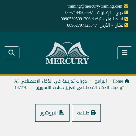
training@mercury-training.com
دبي - الإمارات : 0097144505697
اسطنبول - تركيا: 00905395991206
عمّان - الأردن: 00962797123347
Home
البرامج
دورات تدريبية في الذكاء الاصطناعي AI
توظيف الذكاء الاصطناعي لتعزيز حملات التسويق
147770
طباعة
البروشور