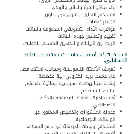
أدوات تصور البيانات واستخلاص الرؤى.
بناء نماذج التنبؤ بالطلب والولاء.
استخدام التحليل التنبؤي في تطوير
الاستراتيجيات.
مؤشرات الأداء التسويقي المدعومة بالبيانات.
تقييم وتحسين جودة البيانات.
الربط بين البيانات والتحسين المستمر للحملات.
الوحدة الثالثة: أتمتة الحملات التسويقية عبر الذكاء
الاصطناعي:
تعريف الأتمتة التسويقية ومجالات استخدامها.
بناء حملات بريد إلكتروني آلية مخصصة.
إنشاء سيناريوهات تسويقية تلقائية بناءً على
سلوك المستخدم.
أدوات إدارة العملاء المدعومة بالذكاء
الاصطناعي.
جدولة المنشورات وتخصيص المحتوى عبر
الوسائط الاجتماعية.
استخدام روبوتات الدردشة في دعم الحملات.
أتمتة تحليل الأداء وتوصيات التحسين.