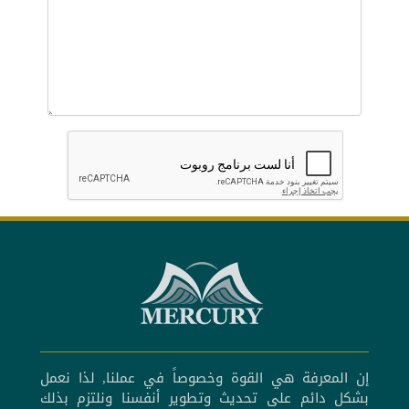
إن المعرفة هي القوة وخصوصاً في عملنا, لذا نعمل
بشكل دائم على تحديث وتطوير أنفسنا ونلتزم بذلك