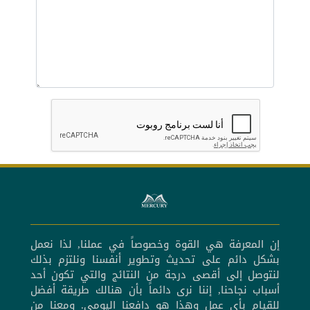
إن المعرفة هي القوة وخصوصاً في عملنا, لذا نعمل
بشكل دائم على تحديث وتطوير أنفسنا ونلتزم بذلك
لنتوصل إلى أقصى درجة من النتائج والتي تكون أحد
أسباب نجاحنا, إننا نرى دائماً بأن هنالك طريقة أفضل
للقيام بأي عمل وهذا هو دافعنا اليومي. ومعنا من