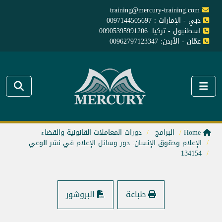
training@mercury-training.com
دبي - الإمارات : 0097144505697
اسطنبول - تركيا: 00905395991206
عمّان - الأردن: 00962797123347
Home
البرامج
دورات المعاملات القانونية والقضاء
الإعلام وحقوق الإنسان: دور وسائل الإعلام في نشر الوعي
134154
طباعة
البروشور