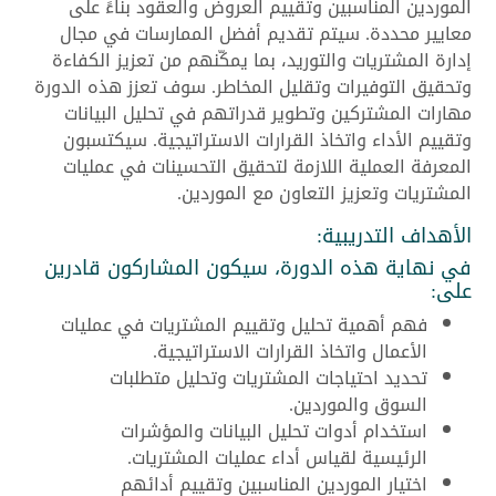
الموردين المناسبين وتقييم العروض والعقود بناءً على
معايير محددة. سيتم تقديم أفضل الممارسات في مجال
إدارة المشتريات والتوريد، بما يمكّنهم من تعزيز الكفاءة
وتحقيق التوفيرات وتقليل المخاطر. سوف تعزز هذه الدورة
مهارات المشتركين وتطوير قدراتهم في تحليل البيانات
وتقييم الأداء واتخاذ القرارات الاستراتيجية. سيكتسبون
المعرفة العملية اللازمة لتحقيق التحسينات في عمليات
المشتريات وتعزيز التعاون مع الموردين.
الأهداف التدريبية:
في نهاية هذه الدورة، سيكون المشاركون قادرين
على:
فهم أهمية تحليل وتقييم المشتريات في عمليات
الأعمال واتخاذ القرارات الاستراتيجية.
تحديد احتياجات المشتريات وتحليل متطلبات
السوق والموردين.
استخدام أدوات تحليل البيانات والمؤشرات
الرئيسية لقياس أداء عمليات المشتريات.
اختيار الموردين المناسبين وتقييم أدائهم