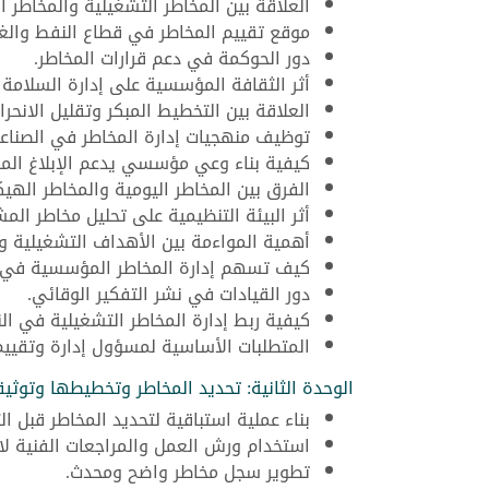
العلاقة بين المخاطر التشغيلية والمخاطر ال
موقع تقييم المخاطر في قطاع النفط والغا
دور الحوكمة في دعم قرارات المخاطر.
أثر الثقافة المؤسسية على إدارة السلامة
العلاقة بين التخطيط المبكر وتقليل الانحرا
توظيف منهجيات إدارة المخاطر في الصناعات
كيفية بناء وعي مؤسسي يدعم الإبلاغ المب
الفرق بين المخاطر اليومية والمخاطر الهي
أثر البيئة التنظيمية على تحليل مخاطر المش
أهمية المواءمة بين الأهداف التشغيلية و
كيف تسهم إدارة المخاطر المؤسسية في ش
دور القيادات في نشر التفكير الوقائي.
كيفية ربط إدارة المخاطر التشغيلية في الن
المتطلبات الأساسية لمسؤول إدارة وتقييم 
الوحدة الثانية: تحديد المخاطر وتخطيطها وتوثي
بناء عملية استباقية لتحديد المخاطر قبل ال
استخدام ورش العمل والمراجعات الفنية لا
تطوير سجل مخاطر واضح ومحدث.