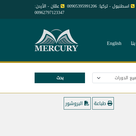
اسطنبول - تركيا: 00905395991206
عمّان - الأردن:
00962797123347
نا
English
بحث
طباعة
البروشور