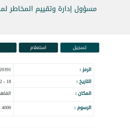
مسؤول إدارة وتقييم المخاطر لمش
تسجيل
استعلام
الرمز :
0391_129506
التاريخ :
18 - 22 اكتوبر 2026
المكان :
القاهر
الرسوم :
4000
o