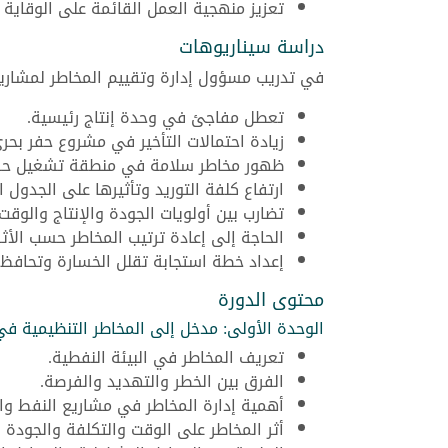
تعزيز منهجية العمل القائمة على الوقاية 
دراسة سيناريوهات
في تدريب مسؤول إدارة وتقييم المخاطر لمشاريع 
تعطل مفاجئ في وحدة إنتاج رئيسية.
زيادة احتمالات التأخير في مشروع حفر بحري
ظهور مخاطر سلامة في منطقة تشغيل ح
ارتفاع كلفة التوريد وتأثيرها على الجدول ا
تضارب بين أولويات الجودة والإنتاج والوقت.
الحاجة إلى إعادة ترتيب المخاطر حسب الأثر
إعداد خطة استجابة تقلل الخسارة وتحافظ 
محتوى الدورة
الوحدة الأولى: مدخل إلى المخاطر التنظيمية في
تعريف المخاطر في البيئة النفطية.
الفرق بين الخطر والتهديد والفرصة.
أهمية إدارة المخاطر في مشاريع النفط وال
أثر المخاطر على الوقت والتكلفة والجودة 