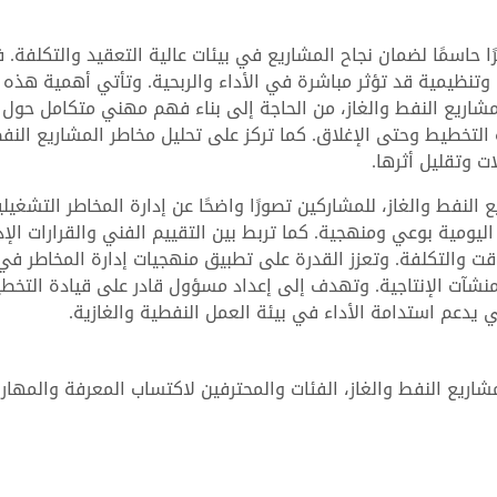
ًا حاسمًا لضمان نجاح المشاريع في بيئات عالية التعقيد والتكلفة. 
 وتنظيمية قد تؤثر مباشرة في الأداء والربحية. وتأتي أهمية هذه
لمشاريع النفط والغاز، من الحاجة إلى بناء فهم مهني متكامل حول
 التخطيط وحتى الإغلاق. كما تركز على تحليل مخاطر المشاريع النف
ت وتقليل أثرها.
النفط والغاز، للمشاركين تصورًا واضحًا عن إدارة المخاطر التشغيلي
ليومية بوعي ومنهجية. كما تربط بين التقييم الفني والقرارات الإد
قت والتكلفة. وتعزز القدرة على تطبيق منهجيات إدارة المخاطر في
منشآت الإنتاجية. وتهدف إلى إعداد مسؤول قادر على قيادة التخط
في يدعم استدامة الأداء في بيئة العمل النفطية والغازية.
ريع النفط والغاز، الفئات والمحترفين لاكتساب المعرفة والمهارا