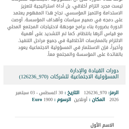
ليست مجرد التزام أخلاقي، بل أداة استراتيجية لتعزيز
الاستدامة والتميز المؤسسي. نجاح هذا المفهوم يعتمد
على دمجه في صميم سياسات وأهداف المؤسسة. أوصت
الدورة بضرورة بناء برامج موجهة لاحتياجات المجتمع المحلي
مع قياس أثرها بانتظام. كما تم التشديد على أهمية
الالتزام بالممارسات الأخلاقية في جميع مراحل التنفيذ.
وأخيراً، فإن الاستثمار في المسؤولية الاجتماعية يعود
بالفائدة على المؤسسة والمجتمع معاً.
دورات القيادة والإدارة
المسؤولية الاجتماعية للشركات (970_126236)
الرمز:
970_126236
التاريخ :
30 اغسطس - 03 سبتمبر
2026
المكان :
أونلاين
الرسوم :
1900
Euro
الاسم الأول