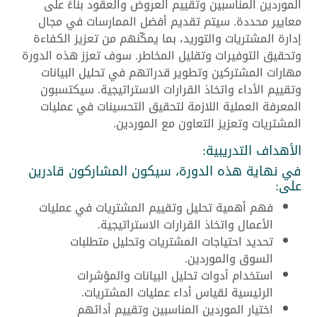
الموردين المناسبين وتقييم العروض والعقود بناءً على
معايير محددة. سيتم تقديم أفضل الممارسات في مجال
إدارة المشتريات والتوريد، بما يمكّنهم من تعزيز الكفاءة
وتحقيق التوفيرات وتقليل المخاطر. سوف تعزز هذه الدورة
مهارات المشتركين وتطوير قدراتهم في تحليل البيانات
وتقييم الأداء واتخاذ القرارات الاستراتيجية. سيكتسبون
المعرفة العملية اللازمة لتحقيق التحسينات في عمليات
المشتريات وتعزيز التعاون مع الموردين.
الأهداف التدريبية:
في نهاية هذه الدورة، سيكون المشاركون قادرين
على:
فهم أهمية تحليل وتقييم المشتريات في عمليات
الأعمال واتخاذ القرارات الاستراتيجية.
تحديد احتياجات المشتريات وتحليل متطلبات
السوق والموردين.
استخدام أدوات تحليل البيانات والمؤشرات
الرئيسية لقياس أداء عمليات المشتريات.
اختيار الموردين المناسبين وتقييم أدائهم