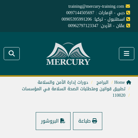
training@mercury-training.com
دبي - الإمارات : 0097144505697
اسطنبول - تركيا: 00905395991206
عمّان - الأردن: 00962797123347
Home
البرامج
دورات إدارة الأمن والسلامة
تطبيق قوانين ومتطلبات الصحة السلامة في المؤسسات
110020
طباعة
البروشور