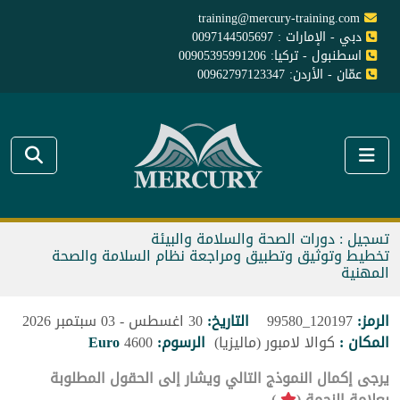
training@mercury-training.com
دبي - الإمارات : 0097144505697
اسطنبول - تركيا: 00905395991206
عمّان - الأردن: 00962797123347
تسجيل : دورات الصحة والسلامة والبيئة
تخطيط وتوثيق وتطبيق ومراجعة نظام السلامة والصحة
المهنية
الرمز:
120197_99580
التاريخ:
30 اغسطس - 03 سبتمبر 2026
المكان :
كوالا لامبور (ماليزيا)
الرسوم:
4600
Euro
يرجى إكمال النموذج التالي ويشار إلى الحقول المطلوبة
بعلامة النجمة (
).