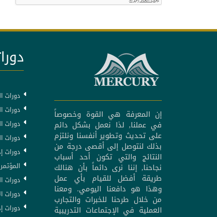
دورات
دورات ال
دورات ال
إن المعرفة هي القوة وخصوصاً
دورات ا
في عملنا, لذا نعمل بشكل دائم
على تحديث وتطوير أنفسنا ونلتزم
دورات ا
بذلك لنتوصل إلى أقصى درجة من
دورات إد
النتائج والتي تكون أحد أسباب
المؤتمرا
نجاحنا, إننا نرى دائماً بأن هنالك
طريقة أفضل للقيام بأي عمل
دورات ال
وهذا هو دافعنا اليومي. ومعنا
دورات ال
من خلال طرحنا للخبرات والتجارب
دورات إد
العملية في الإجتماعات التدريبية