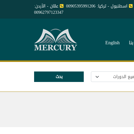
اسطنبول - تركيا: 00905395991206
عمّان - الأردن:
00962797123347
نا
English
بحث