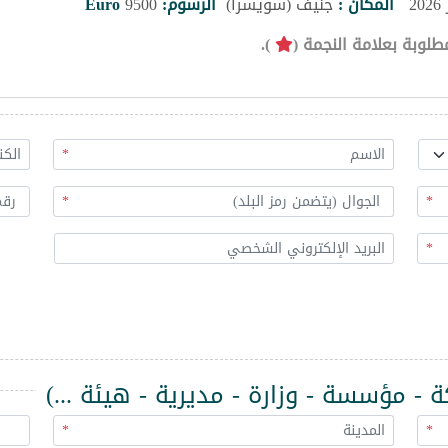
المكان :
جنيف (سويسرا)
الرسوم:
9500
Euro
طلوبة بعلامة النجمة (
).
*
*
*
*
 مؤسسة - وزارة - مديرية - هيئة ...)
*
*