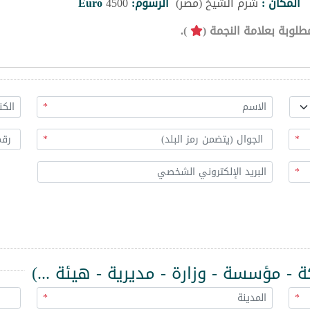
المكان :
شرم الشيخ (مصر)
الرسوم:
4500
Euro
طلوبة بعلامة النجمة (
).
*
*
*
*
 مؤسسة - وزارة - مديرية - هيئة ...)
*
*