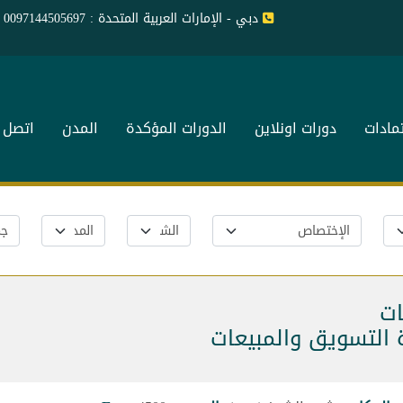
دبي - الإمارات العربية المتحدة : 0097144505697
تمادات
دورات اونلاين
الدورات المؤكدة
المدن
اتصل ب
ات
ة التسويق والمبيعات