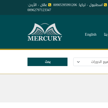
اسطنبول - تركيا: 00905395991206
عمّان - الأردن:
00962797123347
نا
English
بحث