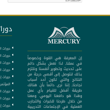
دورات
دورات ال
دورات ال
إن المعرفة هي القوة وخصوصاً
دورات ا
في عملنا, لذا نعمل بشكل دائم
على تحديث وتطوير أنفسنا ونلتزم
دورات ا
بذلك لنتوصل إلى أقصى درجة من
دورات إد
النتائج والتي تكون أحد أسباب
المؤتمرا
نجاحنا, إننا نرى دائماً بأن هنالك
طريقة أفضل للقيام بأي عمل
دورات ال
وهذا هو دافعنا اليومي. ومعنا
دورات ال
من خلال طرحنا للخبرات والتجارب
دورات إد
العملية في الإجتماعات التدريبية