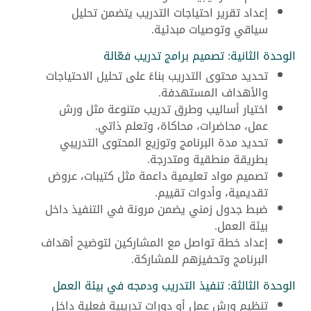
إعداد تقرير احتياجات التدريب يتضمن تحليل
سياقي وتوصيات مبدئية.
الوحدة الثانية: تصميم برامج تدريب فعّالة
تحديد محتوى التدريب بناءً على تحليل الاحتياجات
والأهداف المستهدفة.
اختيار أساليب وطرق تدريب متنوعة مثل ورش
عمل، محاضرات، محاكاة، وتعلم ذاتي.
تحديد مدة البرنامج وتوزيع المحتوى التدريبي
بطريقة منطقية ومتدرجة.
تصميم مواد تعليمية داعمة مثل كتيبات، عروض
تقديمية، وأدوات تقييم.
ضبط جدول زمني يضمن مرونة في التنفيذ داخل
بيئة العمل.
إعداد خطة تواصل مع المشاركين لتوضيح أهداف
البرنامج وتحفيزهم للمشاركة.
الوحدة الثالثة: تنفيذ التدريب ودمجه في بيئة العمل
تنظيم ورش عمل أو دورات تدريبية فعلية داخل