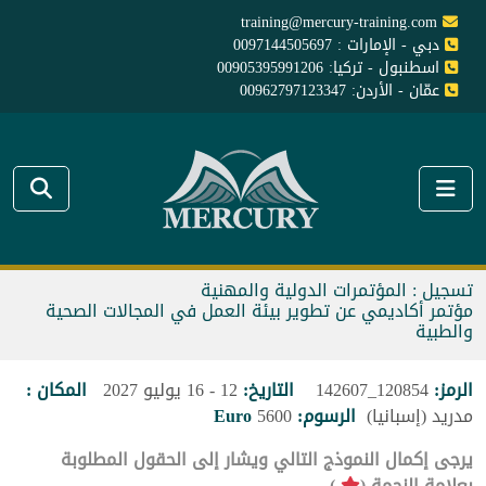
training@mercury-training.com
دبي - الإمارات : 0097144505697
اسطنبول - تركيا: 00905395991206
عمّان - الأردن: 00962797123347
تسجيل : المؤتمرات الدولية والمهنية
مؤتمر أكاديمي عن تطوير بيئة العمل في المجالات الصحية
والطبية
الرمز:
120854_142607
التاريخ:
12 - 16 يوليو 2027
المكان :
مدريد (إسبانيا)
الرسوم:
5600
Euro
يرجى إكمال النموذج التالي ويشار إلى الحقول المطلوبة
بعلامة النجمة (
).