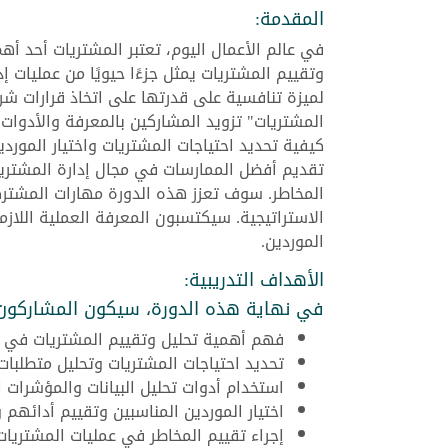
المقدمة:
في عالم الأعمال اليوم، تعتبر المشتريات أحد أه
وتقييم المشتريات يمثل جزءًا حيويًا من عمليات إ
لميزة تنافسية على قدرتها على اتخاذ قرارات شر
المشتريات" تزويد المشاركين بالمعرفة والأدوات 
كيفية تحديد احتياجات المشتريات واختيار المورد
تقديم أفضل الممارسات في مجال إدارة المشتريات
المخاطر. سوف تعزز هذه الدورة مهارات المشتركين
الاستراتيجية. سيكتسبون المعرفة العملية اللاز
الموردين.
الأهداف التدريبية:
في نهاية هذه الدورة، سيكون المشاركون 
فهم أهمية تحليل وتقييم المشتريات في عمل
تحديد احتياجات المشتريات وتحليل متطلبات
استخدام أدوات تحليل البيانات والمؤشرات ا
اختيار الموردين المناسبين وتقييم أدائهم
إجراء تقييم المخاطر في عمليات المشتريات