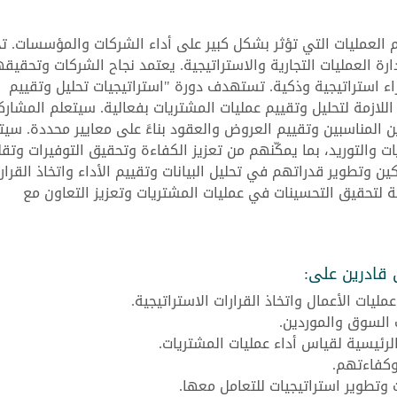
م العمليات التي تؤثر بشكل كبير على أداء الشركات والمؤسسات. تح
دارة العمليات التجارية والاستراتيجية. يعتمد نجاح الشركات وتحقيقه
اء استراتيجية وذكية. تستهدف دورة "استراتيجيات تحليل وتقييم
اللازمة لتحليل وتقييم عمليات المشتريات بفعالية. سيتعلم المشار
ين المناسبين وتقييم العروض والعقود بناءً على معايير محددة. سيت
 والتوريد، بما يمكّنهم من تعزيز الكفاءة وتحقيق التوفيرات وتقل
 وتطوير قدراتهم في تحليل البيانات وتقييم الأداء واتخاذ القرار
مة لتحقيق التحسينات في عمليات المشتريات وتعزيز التعاون مع
قادرين على:
يات الأعمال واتخاذ القرارات الاستراتيجية.
 السوق والموردين.
لرئيسية لقياس أداء عمليات المشتريات.
 وكفاءتهم.
 وتطوير استراتيجيات للتعامل معها.