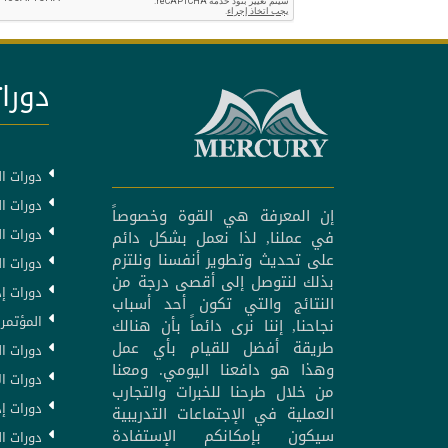
دورات
دورات ال
دورات ال
إن المعرفة هي القوة وخصوصاً
دورات ا
في عملنا, لذا نعمل بشكل دائم
على تحديث وتطوير أنفسنا ونلتزم
دورات ا
بذلك لنتوصل إلى أقصى درجة من
دورات إد
النتائج والتي تكون أحد أسباب
المؤتمرا
نجاحنا, إننا نرى دائماً بأن هنالك
طريقة أفضل للقيام بأي عمل
دورات ال
وهذا هو دافعنا اليومي. ومعنا
دورات ال
من خلال طرحنا للخبرات والتجارب
دورات إد
العملية في الإجتماعات التدريبية
سيكون بإمكانكم الإستفادة
دورات ا