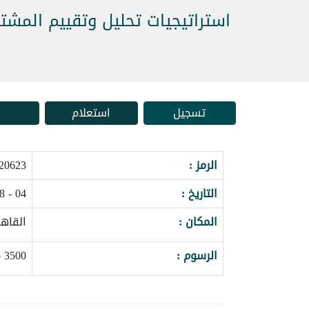
استراتيجيات تحليل وتقييم المشتر
تسجيل
استعلام
الرمز :
0623_141899
التاريخ :
04 - 08 اكتوبر 2026
المكان :
القاهر
الرسوم :
3500
o