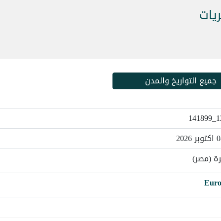
يات
جميع التواريخ والمدن
12
ة (مصر)
Eur