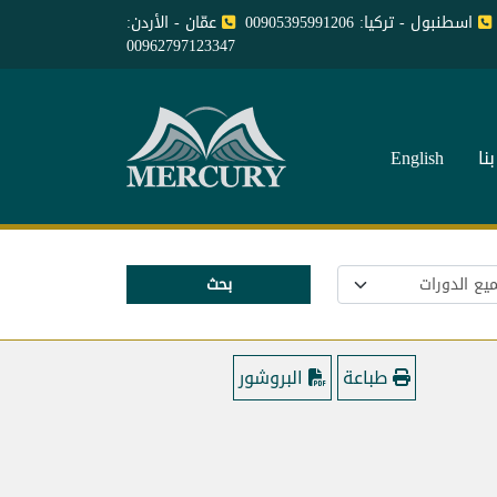
اسطنبول - تركيا: 00905395991206
عمّان - الأردن:
00962797123347
نا
English
بحث
طباعة
البروشور