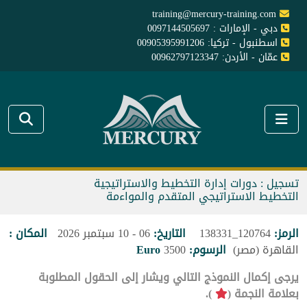
training@mercury-training.com
دبي - الإمارات : 0097144505697
اسطنبول - تركيا: 00905395991206
عمّان - الأردن: 00962797123347
تسجيل : دورات إدارة التخطيط والاستراتيجية
التخطيط الاستراتيجي المتقدم والمواءمة
الرمز:
120764_138331
التاريخ:
06 - 10 سبتمبر 2026
المكان :
القاهرة (مصر)
الرسوم:
3500
Euro
يرجى إكمال النموذج التالي ويشار إلى الحقول المطلوبة
بعلامة النجمة (
).