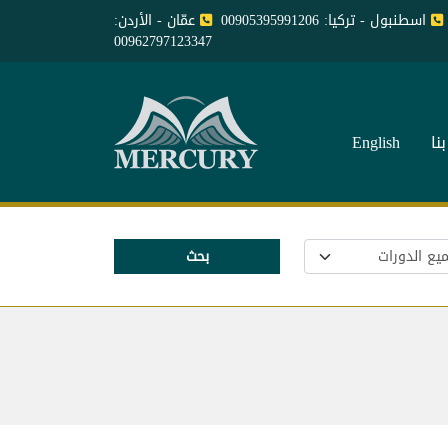
اسطنبول - تركيا: 00905395991206
عمّان - الأردن:
00962797123347
نا
English
بحث