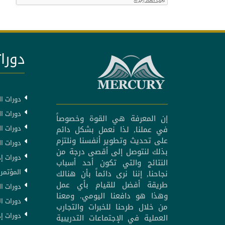
دورات
دورات ال
دورات ال
إن المعرفة هي القوة وخصوصاً
دورات ا
في عملنا, لذا نعمل بشكل دائم
على تحديث وتطوير أنفسنا ونلتزم
دورات ا
بذلك لنتوصل إلى أقصى درجة من
دورات إد
النتائج والتي تكون أحد أسباب
المؤتمرا
نجاحنا, إننا نرى دائماً بأن هنالك
طريقة أفضل للقيام بأي عمل
دورات ال
وهذا هو دافعنا اليومي. ومعنا
دورات ال
من خلال طرحنا للخبرات والتجارب
دورات إد
العملية في الإجتماعات التدريبية