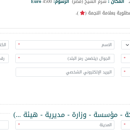
المكان :
شرم الشيخ (مصر)
الرسوم:
4500
Euro
طلوبة بعلامة النجمة (
).
*
*
*
*
 مؤسسة - وزارة - مديرية - هيئة ...)
*
*