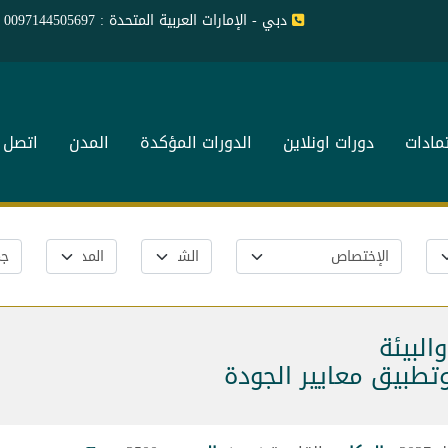
دبي - الإمارات العربية المتحدة : 0097144505697
تمادات
دورات اونلاين
الدورات المؤكدة
المدن
اتصل ب
البيئة
تطبيق معايير الجودة