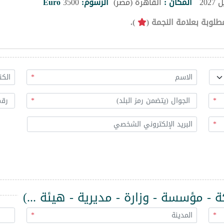
المكان :
القاهرة (مصر)
الرسوم:
3500
Euro
طلوبة بعلامة النجمة (
).
*
*
*
*
 مؤسسة - وزارة - مديرية - هيئة ...)
*
*