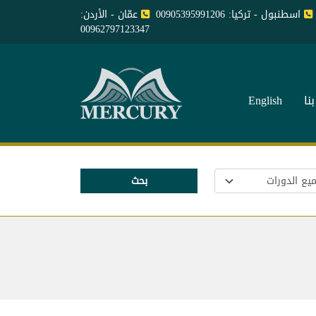
اسطنبول - تركيا: 00905395991206
عمّان - الأردن:
00962797123347
نا
English
بحث