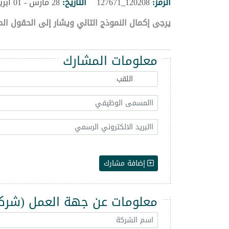
الرمز:
120208_127671
التاريخ:
28 مارس - 01 ابريل 2027
يرجى إكمال النموذج التالي ويشار إلى الحقول الم
معلومات المشارك
إضافة مشارك
معلومات عن جهة العمل (شركة -