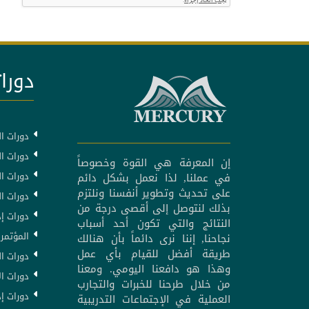
دورات
دورات ال
دورات ال
إن المعرفة هي القوة وخصوصاً
دورات ا
في عملنا, لذا نعمل بشكل دائم
على تحديث وتطوير أنفسنا ونلتزم
دورات ا
بذلك لنتوصل إلى أقصى درجة من
دورات إد
النتائج والتي تكون أحد أسباب
المؤتمرا
نجاحنا, إننا نرى دائماً بأن هنالك
طريقة أفضل للقيام بأي عمل
دورات ال
وهذا هو دافعنا اليومي. ومعنا
دورات ال
من خلال طرحنا للخبرات والتجارب
دورات إد
العملية في الإجتماعات التدريبية