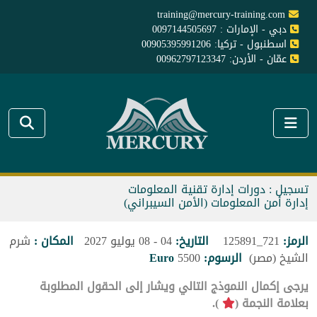
training@mercury-training.com
دبي - الإمارات : 0097144505697
اسطنبول - تركيا: 00905395991206
عمّان - الأردن: 00962797123347
تسجيل : دورات إدارة تقنية المعلومات
إدارة أمن المعلومات (الأمن السيبراني)
الرمز:
721_125891
التاريخ:
04 - 08 يوليو 2027
المكان :
شرم
الشيخ (مصر)
الرسوم:
5500
Euro
يرجى إكمال النموذج التالي ويشار إلى الحقول المطلوبة
بعلامة النجمة (
).