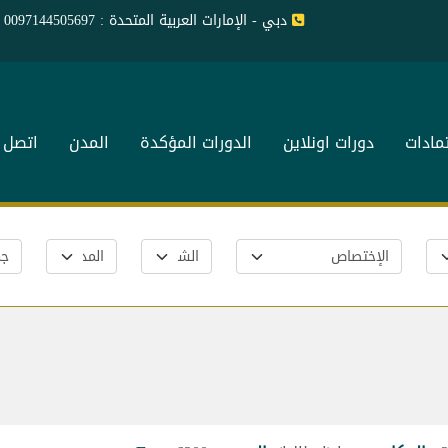
دبي - الإمارات العربية المتحدة : 0097144505697
تمادات
دورات اونلاين
الدورات المؤكدة
المدن
اتصل ب