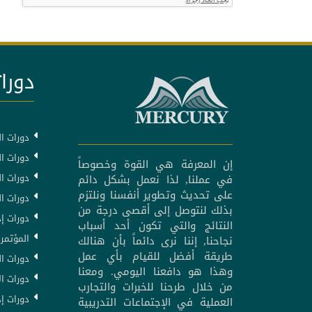
دورات
دورات ال
دورات ال
إن المعرفة هي القوة وخصوصاً
دورات ا
في عملنا, لذا نعمل بشكل دائم
على تحديث وتطوير أنفسنا ونلتزم
دورات ا
بذلك لنتوصل إلى أقصى درجة من
دورات إد
النتائج والتي تكون أحد أسباب
المؤتمرا
نجاحنا, إننا نرى دائماً بأن هنالك
طريقة أفضل للقيام بأي عمل
دورات ال
وهذا هو دافعنا اليومي. ومعنا
دورات ال
من خلال طرحنا للخبرات والتجارب
دورات إد
العملية في الإجتماعات التدريبية