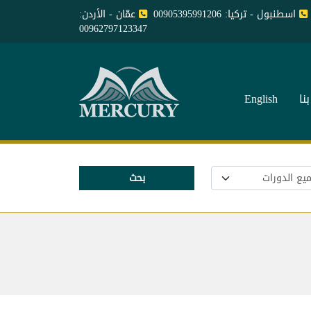
اسطنبول - تركيا: 00905395991206
عمّان - الأردن:
00962797123347
نا
English
بحث