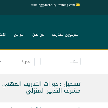
training@mercury-training.com
ميركوري للتدريب
من نحن
البرامج
الإع
تسجيل : دورات التدريب المهني
مشرف التدبير المنزلي