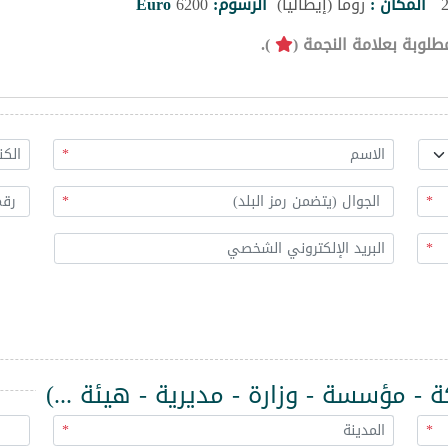
المكان :
روما (إيطاليا)
الرسوم:
6200
Euro
طلوبة بعلامة النجمة (
).
*
*
*
*
 مؤسسة - وزارة - مديرية - هيئة ...)
*
*