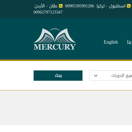
اسطنبول - تركيا: 00905395991206
عمّان - الأردن:
00962797123347
نا
English
بحث