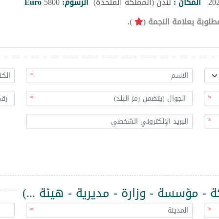
المكان :
لندن (المملكة المتحدة)
الرسوم:
5800
Euro
طلوبة بعلامة النجمة (
).
*
*
*
*
 مؤسسة - وزارة - مديرية - هيئة ...)
*
*