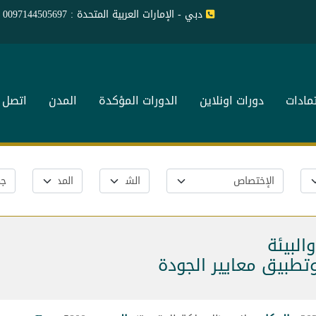
دبي - الإمارات العربية المتحدة : 0097144505697
تمادات
دورات اونلاين
الدورات المؤكدة
المدن
اتصل ب
البيئة
تطبيق معايير الجودة