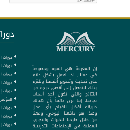
دورات
دورات ال
دورات ال
إن المعرفة هي القوة وخصوصاً
دورات ا
في عملنا, لذا نعمل بشكل دائم
على تحديث وتطوير أنفسنا ونلتزم
دورات ا
بذلك لنتوصل إلى أقصى درجة من
دورات إد
النتائج والتي تكون أحد أسباب
المؤتمرا
نجاحنا, إننا نرى دائماً بأن هنالك
طريقة أفضل للقيام بأي عمل
دورات ال
وهذا هو دافعنا اليومي. ومعنا
دورات ال
من خلال طرحنا للخبرات والتجارب
دورات إد
العملية في الإجتماعات التدريبية