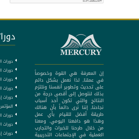
دورات
دورات ال
دورات ال
إن المعرفة هي القوة وخصوصاً
دورات ا
في عملنا, لذا نعمل بشكل دائم
على تحديث وتطوير أنفسنا ونلتزم
دورات ا
بذلك لنتوصل إلى أقصى درجة من
دورات إد
النتائج والتي تكون أحد أسباب
المؤتمرا
نجاحنا, إننا نرى دائماً بأن هنالك
طريقة أفضل للقيام بأي عمل
دورات ال
وهذا هو دافعنا اليومي. ومعنا
دورات ال
من خلال طرحنا للخبرات والتجارب
دورات إد
العملية في الإجتماعات التدريبية