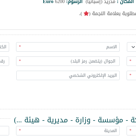
المكان :
مدريد (إسبانيا)
الرسوم:
6200
Euro
طلوبة بعلامة النجمة (
).
*
*
*
*
 مؤسسة - وزارة - مديرية - هيئة ...)
*
*