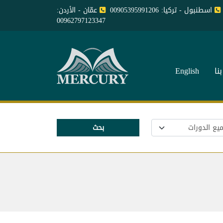
اسطنبول - تركيا: 00905395991206
عمّان - الأردن:
00962797123347
نا
English
بحث