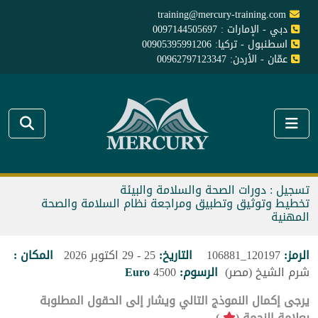
training@mercury-training.com
دبي - الإمارات : 0097144505697
اسطنبول - تركيا: 00905395991206
عمّان - الأردن: 00962797123347
تسجيل : دورات الصحة والسلامة والبيئة
تخطيط وتوثيق وتطبيق ومراجعة نظام السلامة والصحة
المهنية
الرمز:
120197_106881
التاريخ:
25 - 29 اكتوبر 2026
المكان :
شرم الشيخ (مصر)
الرسوم:
4500
Euro
يرجى إكمال النموذج التالي ويشار إلى الحقول المطلوبة
بعلامة النجمة (
).