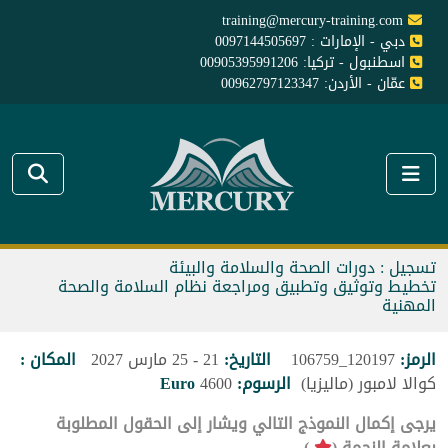
training@mercury-training.com
دبي - الإمارات : 0097144505697
اسطنبول - تركيا: 00905395991206
عمّان - الأردن: 00962797123347
تسجيل : دورات الصحة والسلامة والبيئة
تخطيط وتوثيق وتطبيق ومراجعة نظام السلامة والصحة
المهنية
الرمز:
120197_106759
التاريخ:
21 - 25 مارس 2027
المكان :
كوالا لامبور (ماليزيا)
الرسوم:
4600
Euro
يرجى إكمال النموذج التالي ويشار إلى الحقول المطلوبة
بعلامة النجمة (
).