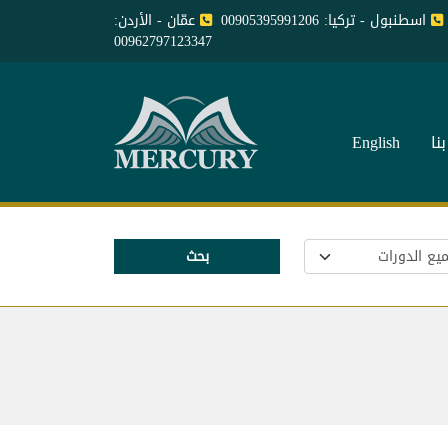
اسطنبول - تركيا: 00905395991206
عمّان - الأردن:
00962797123347
نا
English
بحث