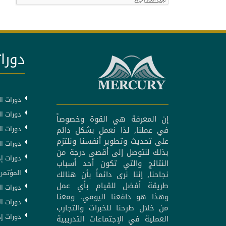
دورات
دورات ال
دورات ال
إن المعرفة هي القوة وخصوصاً
دورات ا
في عملنا, لذا نعمل بشكل دائم
على تحديث وتطوير أنفسنا ونلتزم
دورات ا
بذلك لنتوصل إلى أقصى درجة من
دورات إد
النتائج والتي تكون أحد أسباب
المؤتمرا
نجاحنا, إننا نرى دائماً بأن هنالك
طريقة أفضل للقيام بأي عمل
دورات ال
وهذا هو دافعنا اليومي. ومعنا
دورات ال
من خلال طرحنا للخبرات والتجارب
دورات إد
العملية في الإجتماعات التدريبية