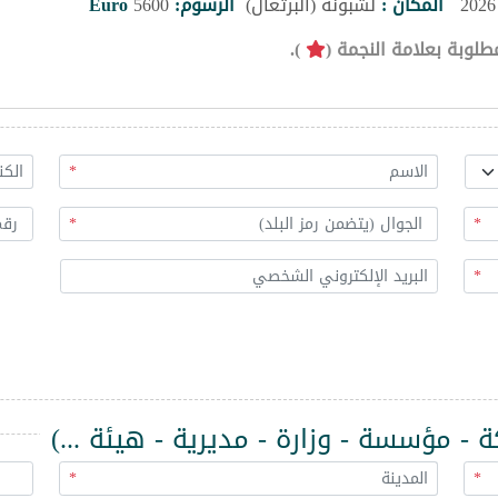
المكان :
لشبونة (البرتغال)
الرسوم:
5600
Euro
طلوبة بعلامة النجمة (
).
*
*
*
*
 مؤسسة - وزارة - مديرية - هيئة ...)
*
*