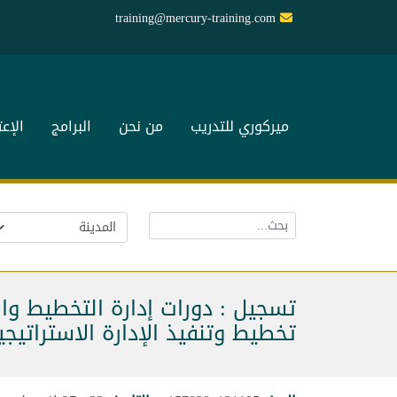
training@mercury-training.com
ميركوري للتدريب
من نحن
البرامج
الإع
تسجيل : دورات إدارة التخطيط وال
تخطيط وتنفيذ الإدارة الاستراتيجي